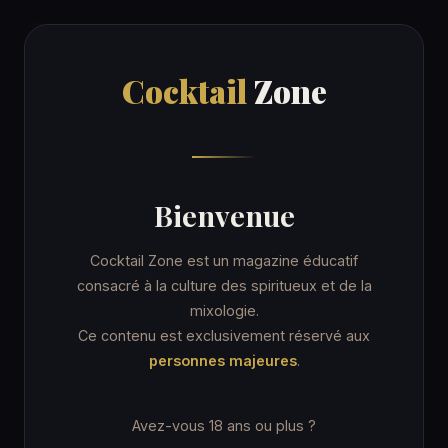
Cocktail
Zone
Cocktail
Zone
Accueil
/
Recettes
/
Porto flip
ORDINARY DRINK
Bienvenue
Porto flip
Cocktail Zone est un magazine éducatif
consacré à la culture des spiritueux et de la
mixologie.
7 min
Coupe cocktail
★☆☆ Facile
Ce contenu est exclusivement réservé aux
personnes majeures
.
★ IBA · Unforgettables
Avez-vous 18 ans ou plus ?