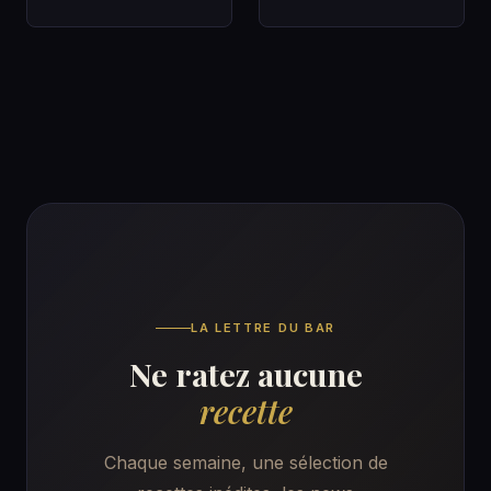
des bars à cocktails
Système Solera
Un Gin bien fait
Dans un bar…
racon…
LA LETTRE DU BAR
Ne ratez aucune
recette
Chaque semaine, une sélection de