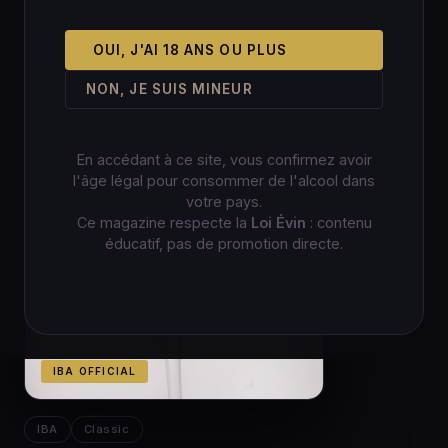
OUI, J'AI 18 ANS OU PLUS
NON, JE SUIS MINEUR
En accédant à ce site, vous confirmez avoir
l'âge légal pour consommer de l'alcool dans
votre pays.
Ce magazine respecte la
Loi Évin
: contenu
éducatif, pas de promotion directe.
IBA OFFICIAL
IBA
Classic