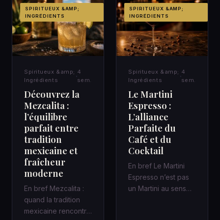
SPIRITUEUX &AMP;
SPIRITUEUX &AMP;
INGRÉDIENTS
INGRÉDIENTS
Spiritueux &amp;
4
Spiritueux &amp;
4
Ingrédients
sem.
Ingrédients
sem.
Découvrez la
Le Martini
Mezcalita :
Espresso :
l’équilibre
L’alliance
parfait entre
Parfaite du
tradition
Café et du
mexicaine et
Cocktail
fraîcheur
En bref Le Martini
moderne
Espresso n’est pas
En bref Mezcalita :
un Martini au sens
quand la tradition
classique : c’est un
mexicaine rencontre
cocktail