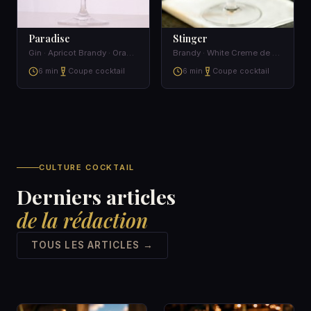
Paradise
Stinger
Gin · Apricot Brandy · Orange Juice
Brandy · White Creme de Menthe
6 min
Coupe cocktail
6 min
Coupe cocktail
CULTURE COCKTAIL
Derniers articles
de la rédaction
TOUS LES ARTICLES →