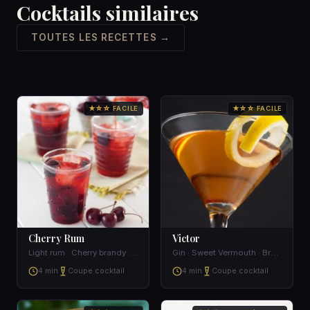
Cocktails similaires
TOUTES LES RECETTES →
★☆☆ FACILE
★☆☆ FACILE
Cherry Rum
Victor
Light rum · Cherry brandy · Light cream
Gin · Sweet Vermouth · Brandy
4 min
Coupe cocktail
4 min
Coupe cocktail