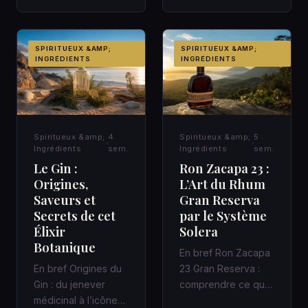
la fraîcheur moderne
contemporain,…
dans un cocktail
d’a…
SPIRITUEUX &AMP;
SPIRITUEUX &AMP;
INGRÉDIENTS
INGRÉDIENTS
Spiritueux &amp;
4
Spiritueux &amp;
5
Ingrédients
sem.
Ingrédients
sem.
Le Gin :
Ron Zacapa 23 :
Origines,
L’Art du Rhum
Saveurs et
Gran Reserva
Secrets de cet
par le Système
Élixir
Solera
Botanique
En bref Ron Zacapa
En bref Origines du
23 Gran Reserva :
Gin : du jenever
comprendre ce que
médicinal à l’icône
promet vraiment le