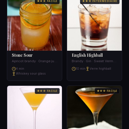
★☆☆ FACILE
★★☆ INTERMÉDIAIRE
Stone Sour
English Highball
Apricot brandy · Orange juice · Sweet and sour
Brandy · Gin · Sweet Vermouth · Carbonated water
4 min
10 min
Verre highball
Whiskey sour glass
★☆☆ FACILE
★☆☆ FACILE