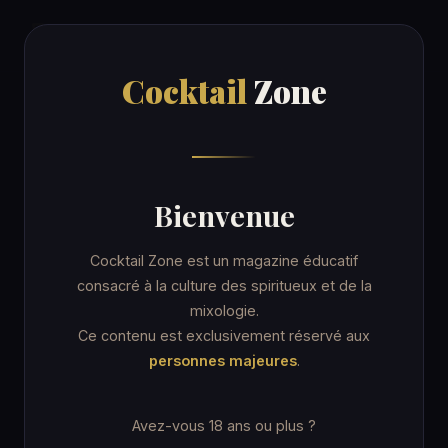
Cocktail
Zone
Cocktail
Zone
Accueil
/
Recettes
/
Irish Spring
ORDINARY DRINK
Bienvenue
Irish Spring
Cocktail Zone est un magazine éducatif
consacré à la culture des spiritueux et de la
mixologie.
13 min
Verre Collins
★★★ Avancé
Ce contenu est exclusivement réservé aux
personnes majeures
.
Avez-vous 18 ans ou plus ?