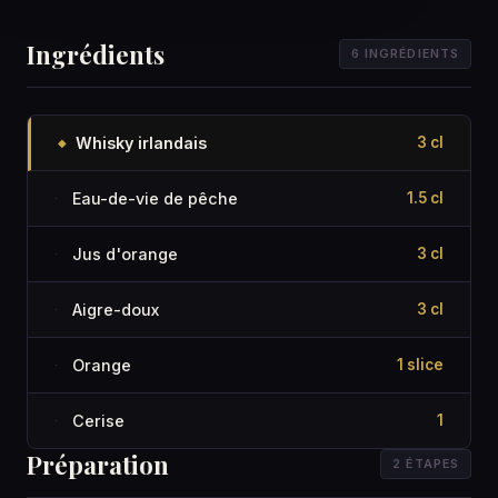
Ingrédients
6 INGRÉDIENTS
Whisky irlandais
3 cl
◆
Eau-de-vie de pêche
1.5 cl
·
Jus d'orange
3 cl
·
Aigre-doux
3 cl
·
Orange
1 slice
·
Cerise
1
·
Préparation
2 ÉTAPES