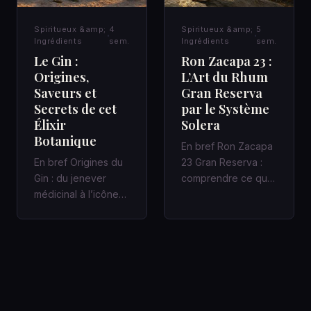
Spiritueux &amp;
4
Spiritueux &amp;
5
Ingrédients
sem.
Ingrédients
sem.
Le Gin :
Ron Zacapa 23 :
Origines,
L’Art du Rhum
Saveurs et
Gran Reserva
Secrets de cet
par le Système
Élixir
Solera
Botanique
En bref Ron Zacapa
En bref Origines du
23 Gran Reserva :
Gin : du jenever
comprendre ce que
médicinal à l’icône
promet vraiment le
des bars à cocktails
Système Solera
Un Gin bien fait
Dans un bar…
racon…