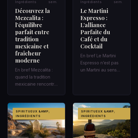
Ingrédients
sem.
Ingrédients
sem.
Découvrez la
Le Martini
Mezcalita :
Espresso :
l’équilibre
L’alliance
parfait entre
Parfaite du
tradition
Café et du
mexicaine et
Cocktail
fraîcheur
En bref Le Martini
moderne
Espresso n’est pas
En bref Mezcalita :
un Martini au sens
quand la tradition
classique : c’est un
mexicaine rencontre
cocktail
la fraîcheur moderne
contemporain,…
dans un cocktail
d’a…
SPIRITUEUX &AMP;
SPIRITUEUX &AMP;
INGRÉDIENTS
INGRÉDIENTS