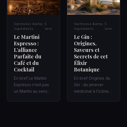
Spiritueux &amp;
5
Spiritueux &amp;
5
Ingrédients
sem.
Ingrédients
sem.
Le Martini
Le Gin :
Espresso :
Origines,
L’alliance
Saveurs et
Parfaite du
Secrets de cet
Café et du
Élixir
Cocktail
Botanique
En bref Le Martini
En bref Origines du
Espresso n’est pas
Gin : du jenever
un Martini au sens
médicinal à l’icône
classique : c’est un
des bars à cocktails
cocktail
Un Gin bien fait
contemporain,…
racon…