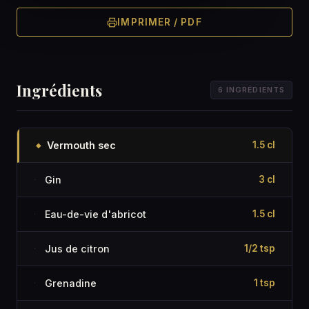
IMPRIMER / PDF
Ingrédients
6 INGRÉDIENTS
Vermouth sec
1.5 cl
◆
Gin
3 cl
·
Eau-de-vie d'abricot
1.5 cl
·
Jus de citron
1/2 tsp
·
Grenadine
1 tsp
·