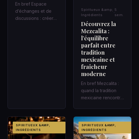
En bref Espace
Spiritueux &amp;
5
d’échanges et de
Ingrédients
sem.
discussions : créer
Découvrez la
un cadre qui fait
Mezcalita :
avancer Une
l’équilibre
réunion de quarant…
parfait entre
tradition
mexicaine et
fraîcheur
moderne
En bref Mezcalita :
quand la tradition
mexicaine rencontre
la fraîcheur moderne
dans un cocktail
d’a…
SPIRITUEUX &AMP;
SPIRITUEUX &AMP;
INGRÉDIENTS
INGRÉDIENTS