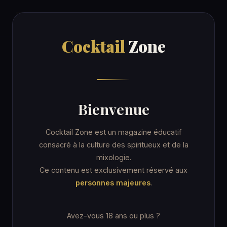
Cocktail
Zone
Cocktail
Zone
Accueil
/
Recettes
/
Rose
ORDINARY DRINK
Bienvenue
Rose
Cocktail Zone est un magazine éducatif
consacré à la culture des spiritueux et de la
mixologie.
13 min
Coupe cocktail
★★★ Avancé
Ce contenu est exclusivement réservé aux
personnes majeures
.
★ IBA · Contemporary Classics
Avez-vous 18 ans ou plus ?