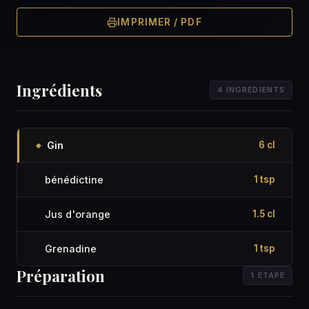
IMPRIMER / PDF
Ingrédients
4 INGRÉDIENTS
Gin
6 cl
◆
bénédictine
1 tsp
·
Jus d'orange
1.5 cl
·
Grenadine
1 tsp
·
Préparation
1 ÉTAPE