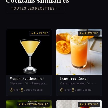
TOUTES LES RECETTES →
★☆☆ FACILE
★★★ AVANCÉ
Waikiki Beachcomber
Lone Tree Cooler
Triple sec · Gin · Pineapple juice
Carbonated water · Gin · Dry Vermouth · Powdered sugar
4 min
Coupe cocktail
12 min
Verre Collins
★★☆ INTERMÉDIAIRE
★★★ AVANCÉ