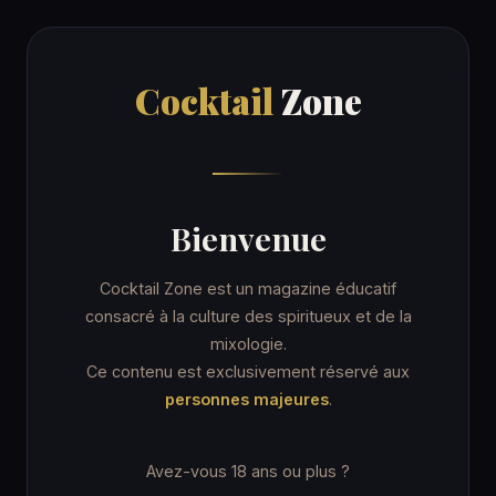
Cocktail
Zone
Cocktail
Zone
Accueil
/
Recettes
/
Monkey Gland
ORDINARY DRINK
Bienvenue
Monkey Gland
Cocktail Zone est un magazine éducatif
consacré à la culture des spiritueux et de la
mixologie.
9 min
Coupe cocktail
Ce contenu est exclusivement réservé aux
personnes majeures
.
★★☆ Intermédiaire
★ IBA · Unforgettables
Avez-vous 18 ans ou plus ?