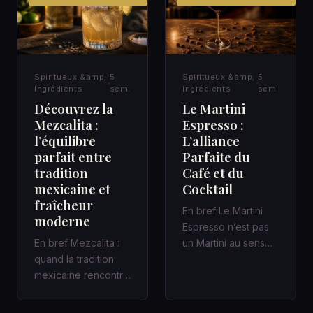
Spiritueux &amp;
5
Spiritueux &amp;
5
Ingrédients
sem.
Ingrédients
sem.
Découvrez la
Le Martini
Mezcalita :
Espresso :
l’équilibre
L’alliance
parfait entre
Parfaite du
tradition
Café et du
mexicaine et
Cocktail
fraîcheur
En bref Le Martini
moderne
Espresso n’est pas
En bref Mezcalita :
un Martini au sens
quand la tradition
classique : c’est un
mexicaine rencontre
cocktail
la fraîcheur moderne
contemporain,…
dans un cocktail