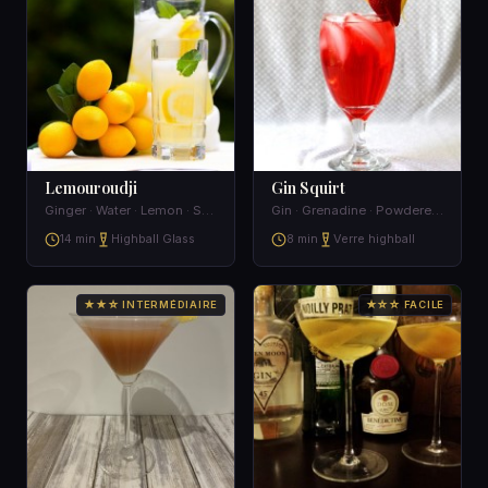
Lemouroudji
Gin Squirt
Ginger · Water · Lemon · Sugar
Gin · Grenadine · Powdered sugar · Pineapple
14 min
Highball Glass
8 min
Verre highball
★★☆ INTERMÉDIAIRE
★☆☆ FACILE