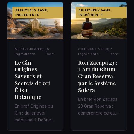
d’a…
SPIRITUEUX &AMP;
SPIRITUEUX &AMP;
INGRÉDIENTS
INGRÉDIENTS
Spiritueux &amp;
5
Spiritueux &amp;
5
Ingrédients
sem.
Ingrédients
sem.
Le Gin :
Ron Zacapa 23 :
Origines,
L’Art du Rhum
Saveurs et
Gran Reserva
Secrets de cet
par le Système
Élixir
Solera
Botanique
En bref Ron Zacapa
En bref Origines du
23 Gran Reserva :
Gin : du jenever
comprendre ce que
médicinal à l’icône
promet vraiment le
des bars à cocktails
Système Solera
Un Gin bien fait
Dans un bar…