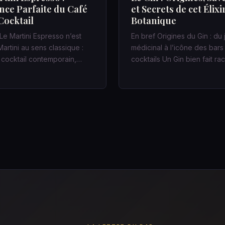
ance Parfaite du Café
et Secrets de cet Élixi
Cocktail
Botanique
Le Martini Espresso n’est
En bref Origines du Gin : du
artini au sens classique :
médicinal à l’icône des bars
n cocktail contemporain,…
cocktails Un Gin bien fait r