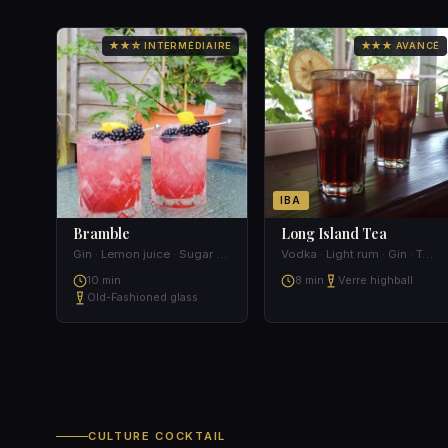
★★☆ INTERMÉDIAIRE
★★★ AVANCÉ
IBA
Bramble
Long Island Tea
Gin · Lemon juice · Sugar syrup · Creme de Mure
Vodka · Light rum · Gin · Tequila
10 min
8 min
Verre highball
Old-Fashioned glass
CULTURE COCKTAIL