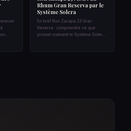
r
Rhum Gran Reserva par le
Système Solera
 jenever
En bref Ron Zacapa 23 Gran
 à
Reserva : comprendre ce que
acon…
promet vraiment le Système Solera
Dans un bar…