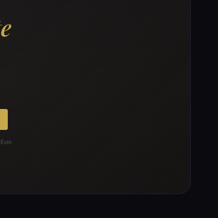
te
 Évin