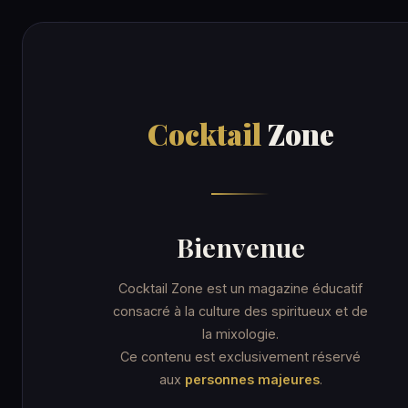
Cocktail
Zone
RECE
Cocktail
Zone
Accueil
/
Recettes
/
Hawaiian Cocktail
ORDINARY DRINK
Hawaiian Co
Bienvenue
Cocktail Zone est un magazine éducatif
consacré à la culture des spiritueux et de
la mixologie.
7 min
Coupe cocktail
★☆☆ Facile
Ce contenu est exclusivement réservé
aux
personnes majeures
.