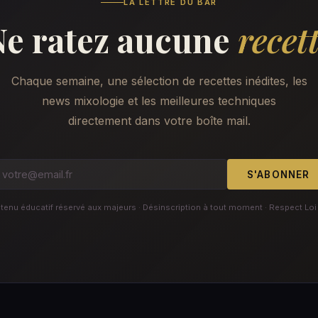
LA LETTRE DU BAR
Ne ratez aucune
recet
Chaque semaine, une sélection de recettes inédites, les
news mixologie et les meilleures techniques
directement dans votre boîte mail.
S'ABONNER
enu éducatif réservé aux majeurs · Désinscription à tout moment · Respect Loi