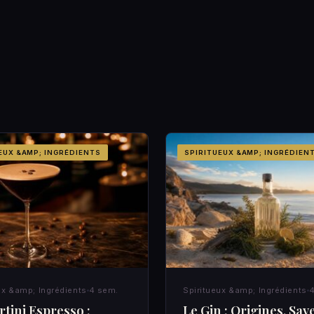
EUX &AMP; INGRÉDIENTS
SPIRITUEUX &AMP; INGRÉDIEN
ux &amp; Ingrédients
4 sem.
Spiritueux &amp; Ingrédients
4
tini Espresso :
Le Gin : Origines, Sav