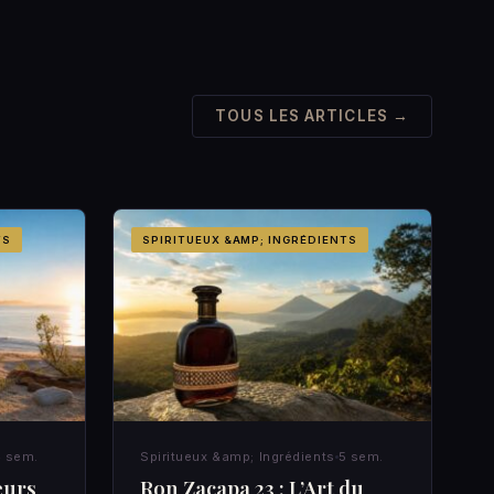
TOUS LES ARTICLES →
TS
SPIRITUEUX &AMP; INGRÉDIENTS
 sem.
Spiritueux &amp; Ingrédients
5 sem.
eurs
Ron Zacapa 23 : L’Art du