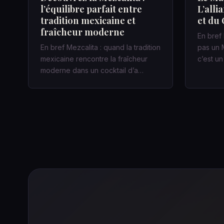
l’équilibre parfait entre
L’alli
tradition mexicaine et
et du 
fraîcheur moderne
En bref 
En bref Mezcalita : quand la tradition
pas un M
mexicaine rencontre la fraîcheur
c’est u
moderne dans un cocktail d’a…