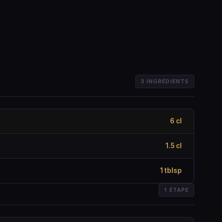
3 INGRÉDIENTS
6 cl
1.5 cl
1 tblsp
1 ÉTAPE