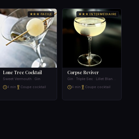
★☆☆ FACILE
★★☆ INTERMÉDIAIRE
Lone Tree Cocktail
Corpse Reviver
Sweet Vermouth · Gin
Gin · Triple Sec · Lillet Blanc · Lemon Juice
4 min
Coupe cocktail
4 min
Coupe cocktail