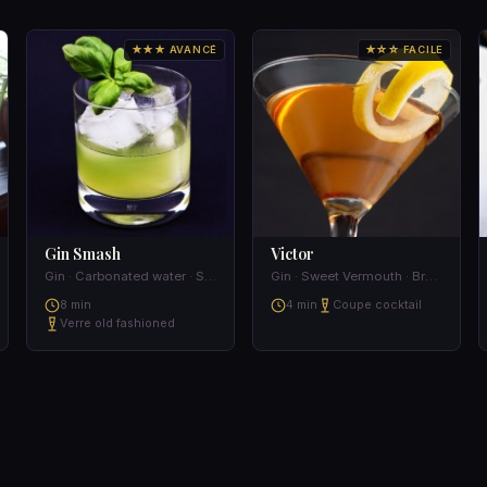
★★★ AVANCÉ
★☆☆ FACILE
Gin Smash
Victor
Gin · Carbonated water · Sugar · Mint
Gin · Sweet Vermouth · Brandy
8 min
4 min
Coupe cocktail
Verre old fashioned