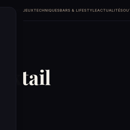
TTES
SPIRITUEUX
TECHNIQUES
BARS & LIFESTYLE
ACTUALITÉS
OU
cktail