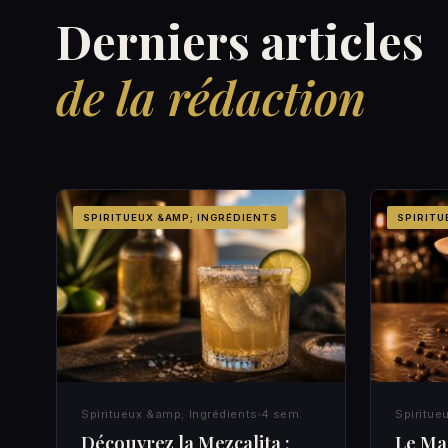
Derniers articles
de la rédaction
SPIRITUEUX &AMP; INGRÉDIENTS
SPIRITU
Spiritueux &amp; Ingrédients
4 sem.
Spiritue
Découvrez la Mezcalita :
Le Mar