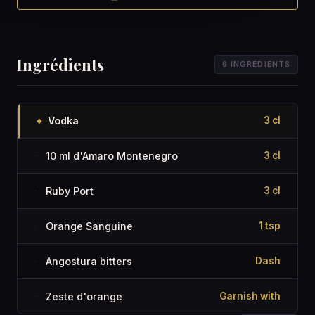
Ingrédients
6 INGRÉDIENTS
Vodka
3 cl
◆
10 ml d'Amaro Montenegro
3 cl
·
Ruby Port
3 cl
·
Orange Sanguine
1 tsp
·
Angostura bitters
Dash
·
Zeste d'orange
Garnish with
·