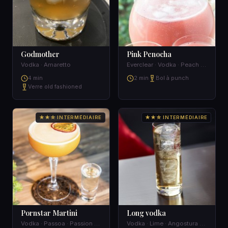
Godmother
Pink Penocha
Vodka · Amaretto
Everclear · Vodka · Peach schnapps · Orange juice
4 min
2 min
Bol à punch
Verre old fashioned
★★☆ INTERMÉDIAIRE
★★☆ INTERMÉDIAIRE
Pornstar Martini
Long vodka
Vodka · Passoa · Passion fruit juice · Lime
Vodka · Lime · Angostura bitters · Tonic water