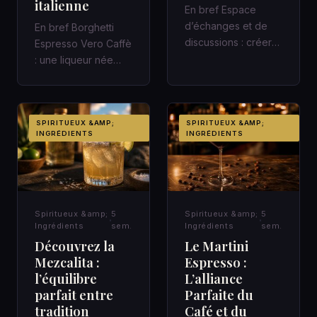
italienne
En bref Espace
d’échanges et de
En bref Borghetti
discussions : créer
Espresso Vero Caffè
un cadre qui fait
: une liqueur née
avancer Une
avec le chemin de
réunion de quarant…
fer italien Une gare,
un c…
SPIRITUEUX &AMP;
SPIRITUEUX &AMP;
INGRÉDIENTS
INGRÉDIENTS
Spiritueux &amp;
5
Spiritueux &amp;
5
Ingrédients
sem.
Ingrédients
sem.
Découvrez la
Le Martini
Mezcalita :
Espresso :
l’équilibre
L’alliance
parfait entre
Parfaite du
tradition
Café et du