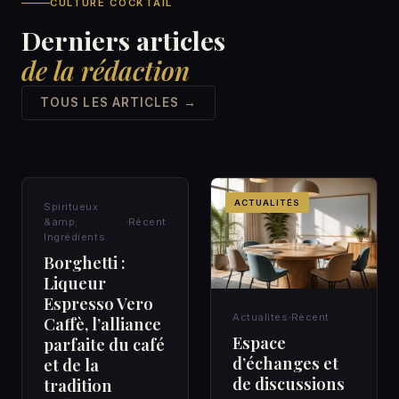
CULTURE COCKTAIL
Derniers articles
de la rédaction
TOUS LES ARTICLES →
SPIRITUEUX &AMP;
ACTUALITÉS
Spiritueux
INGRÉDIENTS
&amp;
Récent
Ingrédients
Borghetti :
Liqueur
Espresso Vero
Actualités
Récent
Caffè, l’alliance
Espace
parfaite du café
d’échanges et
et de la
de discussions
tradition