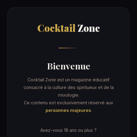
Cocktail
Zone
Cocktail
Zone
Accueil
/
Recettes
/
Snowday
COCKTAIL
Bienvenue
Snowday
Cocktail Zone est un magazine éducatif
consacré à la culture des spiritueux et de la
mixologie.
13 min
Verre Collins
★★★ Avancé
Ce contenu est exclusivement réservé aux
personnes majeures
.
Avez-vous 18 ans ou plus ?