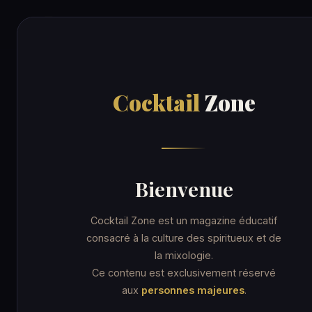
Cocktail
Zone
RECE
Cocktail
Zone
Accueil
/
Recettes
/
Long vodka
ORDINARY DRINK
Long vodka
Bienvenue
Cocktail Zone est un magazine éducatif
consacré à la culture des spiritueux et de
la mixologie.
11 min
Verre highball
★★☆ Intermédiaire
Ce contenu est exclusivement réservé
aux
personnes majeures
.