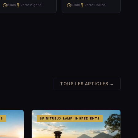
8 min
Verre highball
6 min
Verre Collins
TOUS LES ARTICLES →
TS
SPIRITUEUX &AMP; INGRÉDIENTS