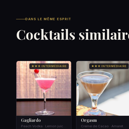
DANS LE MÊME ESPRIT
Cocktails similair
★★☆ INTERMÉDIAIRE
★★☆ INTERMÉDIAIRE
Gagliardo
Orgasm
Peach Vodka · Lemon juice · Galliano · Sirup of roses
Creme de Cacao · Amaretto · Triple sec · Vodka