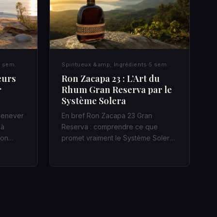
 sem.
Spiritueux &amp; Ingrédients
5 sem.
eurs
Ron Zacapa 23 : L’Art du
r
Rhum Gran Reserva par le
Système Solera
 jenever
En bref Ron Zacapa 23 Gran
 à
Reserva : comprendre ce que
acon…
promet vraiment le Système Solera
Dans un bar…