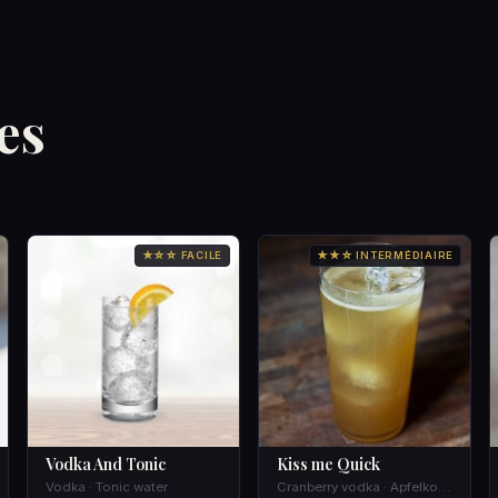
es
★☆☆ FACILE
★★☆ INTERMÉDIAIRE
Vodka And Tonic
Kiss me Quick
Vodka · Tonic water
Cranberry vodka · Apfelkorn · Schweppes Russchian · Apple juice