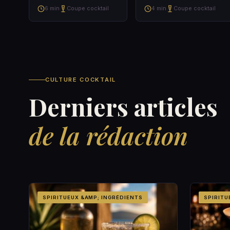
6 min
Coupe cocktail
4 min
Coupe cocktail
CULTURE COCKTAIL
Derniers articles
de la rédaction
SPIRITUEUX &AMP; INGRÉDIENTS
SPIRITU