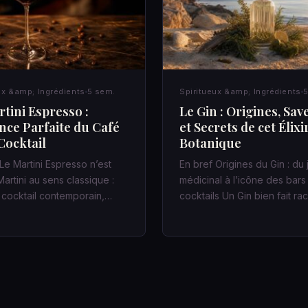
ux &amp; Ingrédients
5 sem.
Spiritueux &amp; Ingrédients
5
tini Espresso :
Le Gin : Origines, Sav
ance Parfaite du Café
et Secrets de cet Élixi
Cocktail
Botanique
Le Martini Espresso n’est
En bref Origines du Gin : du
artini au sens classique :
médicinal à l’icône des bars
n cocktail contemporain,…
cocktails Un Gin bien fait r