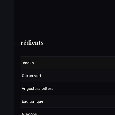
Ingrédients
Vodka
◆
Citron vert
·
Angostura bitters
·
Eau tonique
·
Glaçons
·