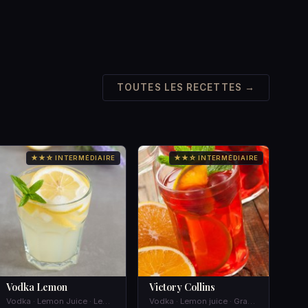
TOUTES LES RECETTES →
★★☆ INTERMÉDIAIRE
★★☆ INTERMÉDIAIRE
Vodka Lemon
Victory Collins
Vodka · Lemon Juice · Lemon Peel · Ice
Vodka · Lemon juice · Grape juice · Powdered sugar