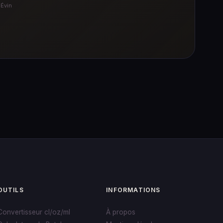
 Évin
OUTILS
INFORMATIONS
Convertisseur cl/oz/ml
À propos