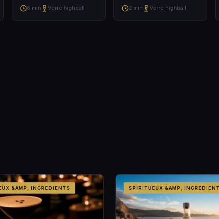
6 min
Verre highball
2 min
Verre highball
EUX &AMP; INGRÉDIENTS
SPIRITUEUX &AMP; INGRÉDIEN