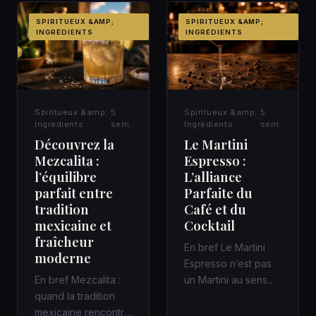
SPIRITUEUX &AMP;
SPIRITUEUX &AMP;
INGRÉDIENTS
INGRÉDIENTS
Spiritueux &amp;
5
Spiritueux &amp;
5
Ingrédients
sem.
Ingrédients
sem.
Découvrez la
Le Martini
Mezcalita :
Espresso :
l’équilibre
L’alliance
parfait entre
Parfaite du
tradition
Café et du
mexicaine et
Cocktail
fraîcheur
En bref Le Martini
moderne
Espresso n’est pas
En bref Mezcalita :
un Martini au sens
quand la tradition
classique : c’est un
mexicaine rencontre
cocktail