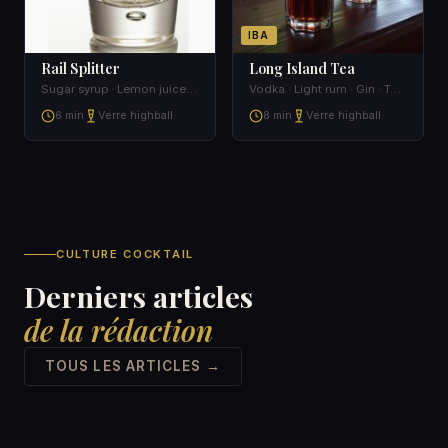
IBA
Rail Splitter
Long Island Tea
Sugar syrup · Lemon juice · Ginger ale
Vodka · Light rum · Gin · Tequila
6 min
Verre highball
8 min
Verre highball
CULTURE COCKTAIL
Derniers articles
de la rédaction
TOUS LES ARTICLES →