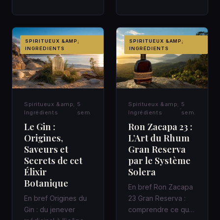
la fraîcheur moderne
contemporain,…
dans un cocktail
d’a…
SPIRITUEUX &AMP;
SPIRITUEUX &AMP;
INGRÉDIENTS
INGRÉDIENTS
Spiritueux &amp;
5
Spiritueux &amp;
5
Ingrédients
sem.
Ingrédients
sem.
Le Gin :
Ron Zacapa 23 :
Origines,
L’Art du Rhum
Saveurs et
Gran Reserva
Secrets de cet
par le Système
Élixir
Solera
Botanique
En bref Ron Zacapa
En bref Origines du
23 Gran Reserva :
Gin : du jenever
comprendre ce que