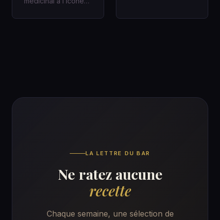
médicinal à l’icône
promet vraiment le
des bars à cocktails
Système Solera
Un Gin bien fait
Dans un bar…
racon…
LA LETTRE DU BAR
Ne ratez aucune
recette
Chaque semaine, une sélection de