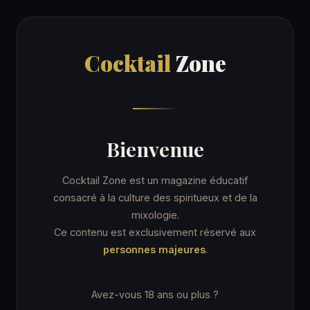
Cocktail
Zone
Cocktail
Zone
Accueil
/
Recettes
/
Gin and Soda
COCKTAIL
Bienvenue
Gin and Soda
Cocktail Zone est un magazine éducatif
consacré à la culture des spiritueux et de la
mixologie.
7 min
Verre highball
★☆☆ Facile
Ce contenu est exclusivement réservé aux
personnes majeures
.
Avez-vous 18 ans ou plus ?