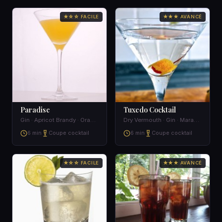
★☆☆ FACILE
★★★ AVANCÉ
Paradise
Tuxedo Cocktail
Gin · Apricot Brandy · Orange Juice
Dry Vermouth · Gin · Maraschino liqueur · Anis
6 min
Coupe cocktail
6 min
Coupe cocktail
★☆☆ FACILE
★★★ AVANCÉ