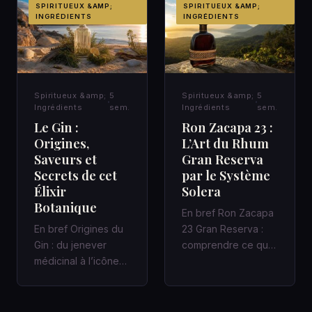
SPIRITUEUX &AMP;
SPIRITUEUX &AMP;
INGRÉDIENTS
INGRÉDIENTS
Spiritueux &amp;
5
Spiritueux &amp;
5
Ingrédients
sem.
Ingrédients
sem.
Le Gin :
Ron Zacapa 23 :
Origines,
L’Art du Rhum
Saveurs et
Gran Reserva
Secrets de cet
par le Système
Élixir
Solera
Botanique
En bref Ron Zacapa
En bref Origines du
23 Gran Reserva :
Gin : du jenever
comprendre ce que
médicinal à l’icône
promet vraiment le
des bars à cocktails
Système Solera
Un Gin bien fait
Dans un bar…
racon…