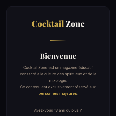
Cocktail
Zone
Cocktail
Zone
Accueil
/
Recettes
/
Rail Splitter
COCKTAIL
Bienvenue
Rail Splitter
Cocktail Zone est un magazine éducatif
consacré à la culture des spiritueux et de la
mixologie.
7 min
Verre highball
★☆☆ Facile
Ce contenu est exclusivement réservé aux
personnes majeures
.
Sans alcool
Avez-vous 18 ans ou plus ?