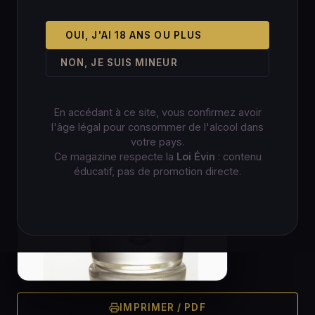
OUI, J'AI 18 ANS OU PLUS
NON, JE SUIS MINEUR
En accédant à ce site, vous confirmez avoir
l'âge légal pour consommer de l'alcool dans
votre pays.
Ce magazine respecte la
Loi Évin
: contenu
éducatif, pas de promotion directe.
IMPRIMER / PDF