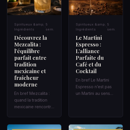
Spiritueux &amp;
5
Spiritueux &amp;
5
Ingrédients
sem.
Ingrédients
sem.
Découvrez la
Le Martini
Mezcalita :
Espresso :
l’équilibre
L’alliance
parfait entre
Parfaite du
tradition
Café et du
mexicaine et
Cocktail
fraîcheur
En bref Le Martini
moderne
Espresso n’est pas
En bref Mezcalita :
un Martini au sens
quand la tradition
classique : c’est un
mexicaine rencontre
cocktail
la fraîcheur moderne
contemporain,…
dans un cocktail
d’a…