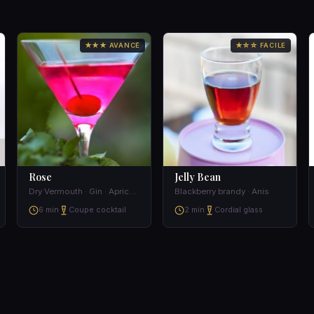
★★★ AVANCÉ
★☆☆ FACILE
Rose
Jelly Bean
Dry Vermouth · Gin · Apricot brandy · Lemon juice
Blackberry brandy · Anis
6 min
Coupe cocktail
2 min
Cordial glass