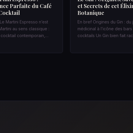
ance Parfaite du Café
et Secrets de cet Élixi
Cocktail
Botanique
Le Martini Espresso n’est
En bref Origines du Gin : du
artini au sens classique :
médicinal à l’icône des bars
n cocktail contemporain,…
cocktails Un Gin bien fait r