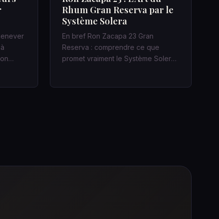
r
Rhum Gran Reserva par le
Système Solera
 jenever
En bref Ron Zacapa 23 Gran
 à
Reserva : comprendre ce que
acon…
promet vraiment le Système Solera
Dans un bar…