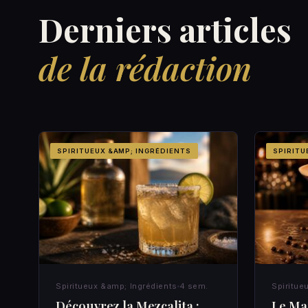
Derniers articles
de la rédaction
SPIRITUEUX &AMP; INGRÉDIENTS
SPIRITU
Spiritueux &amp; Ingrédients
4 sem.
Spiritue
Découvrez la Mezcalita :
Le Mar