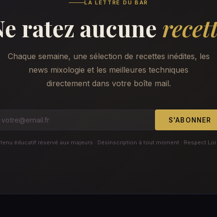
LA LETTRE DU BAR
Ne ratez aucune
recet
Chaque semaine, une sélection de recettes inédites, les
news mixologie et les meilleures techniques
directement dans votre boîte mail.
S'ABONNER
enu éducatif réservé aux majeurs · Désinscription à tout moment · Respect Loi