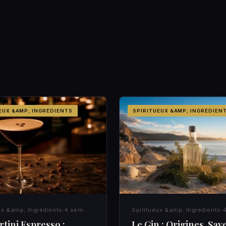
EUX &AMP; INGRÉDIENTS
SPIRITUEUX &AMP; INGRÉDIEN
ux &amp; Ingrédients
4 sem.
Spiritueux &amp; Ingrédients
4
tini Espresso :
Le Gin : Origines, Sav