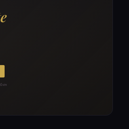
te
 Évin