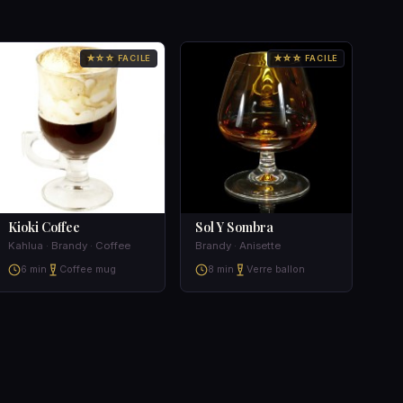
★☆☆ FACILE
★☆☆ FACILE
Kioki Coffee
Sol Y Sombra
Kahlua · Brandy · Coffee
Brandy · Anisette
6 min
Coffee mug
8 min
Verre ballon