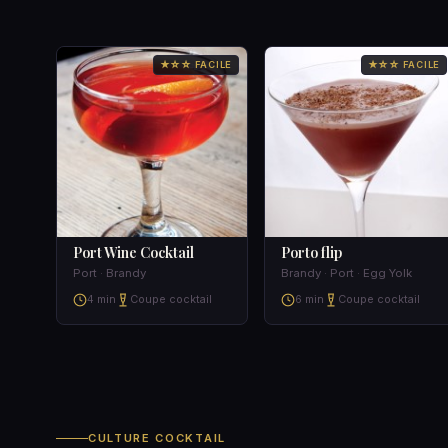
★☆☆ FACILE
★☆☆ FACILE
Port Wine Cocktail
Porto flip
Port · Brandy
Brandy · Port · Egg Yolk
4 min
Coupe cocktail
6 min
Coupe cocktail
CULTURE COCKTAIL