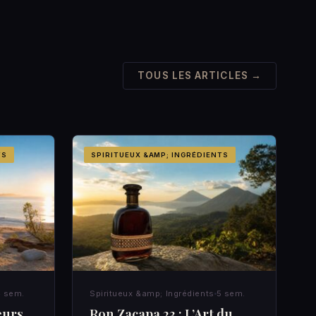
TOUS LES ARTICLES →
TS
SPIRITUEUX &AMP; INGRÉDIENTS
 sem.
Spiritueux &amp; Ingrédients
5 sem.
eurs
Ron Zacapa 23 : L’Art du