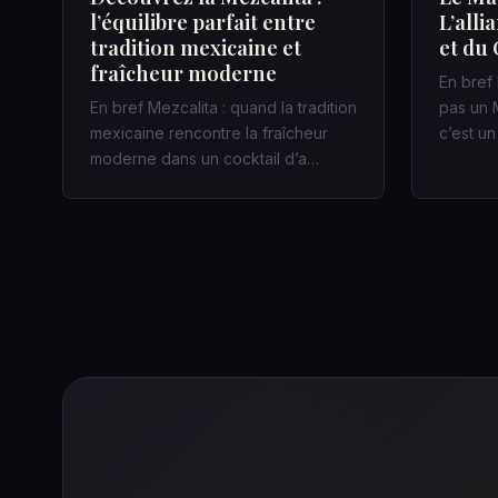
l’équilibre parfait entre
L’alli
tradition mexicaine et
et du 
fraîcheur moderne
En bref 
En bref Mezcalita : quand la tradition
pas un M
mexicaine rencontre la fraîcheur
c’est u
moderne dans un cocktail d’a…