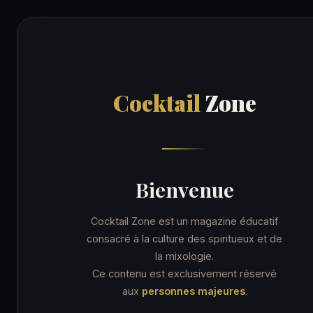
Cocktail
Zone
RECE
Cocktail
Zone
Accueil
/
Recettes
/
Stinger
ORDINARY DRINK
Stinger
Bienvenue
Cocktail Zone est un magazine éducatif
consacré à la culture des spiritueux et de
la mixologie.
5 min
Coupe cocktail
★☆☆ Facile
★
Ce contenu est exclusivement réservé
aux
personnes majeures
.