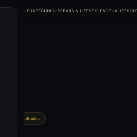
TTES
SPIRITUEUX
TECHNIQUES
BARS & LIFESTYLE
ACTUALITÉS
OU
 IBA · Unforgettables