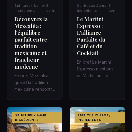
Spiritueux &amp;
5
Spiritueux &amp;
5
Ingrédients
sem.
Ingrédients
sem.
Découvrez la
Le Martini
Mezcalita :
Espresso :
l’équilibre
L’alliance
parfait entre
Parfaite du
tradition
Café et du
mexicaine et
Cocktail
fraîcheur
En bref Le Martini
moderne
Espresso n’est pas
En bref Mezcalita :
un Martini au sens
quand la tradition
classique : c’est un
mexicaine rencontre
cocktail
la fraîcheur moderne
contemporain,…
dans un cocktail
d’a…
SPIRITUEUX &AMP;
SPIRITUEUX &AMP;
INGRÉDIENTS
INGRÉDIENTS