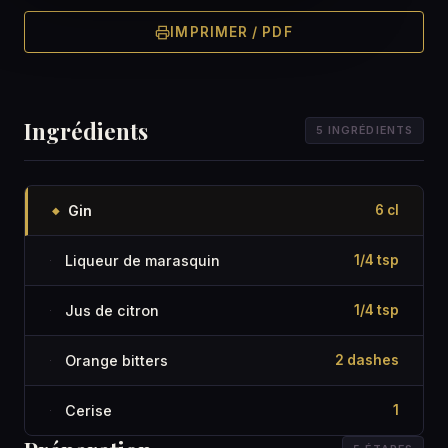
IMPRIMER / PDF
Ingrédients
5 INGRÉDIENTS
Gin
6 cl
◆
Liqueur de marasquin
1/4 tsp
·
Jus de citron
1/4 tsp
·
Orange bitters
2 dashes
·
Cerise
1
·