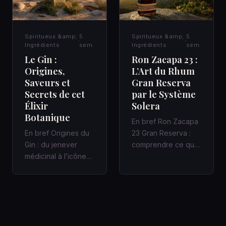
Spiritueux &amp;
5
Spiritueux &amp;
5
Ingrédients
sem.
Ingrédients
sem.
Le Gin :
Ron Zacapa 23 :
Origines,
L’Art du Rhum
Saveurs et
Gran Reserva
Secrets de cet
par le Système
Élixir
Solera
Botanique
En bref Ron Zacapa
En bref Origines du
23 Gran Reserva :
Gin : du jenever
comprendre ce que
médicinal à l’icône
promet vraiment le
des bars à cocktails
Système Solera
Un Gin bien fait
Dans un bar…
racon…