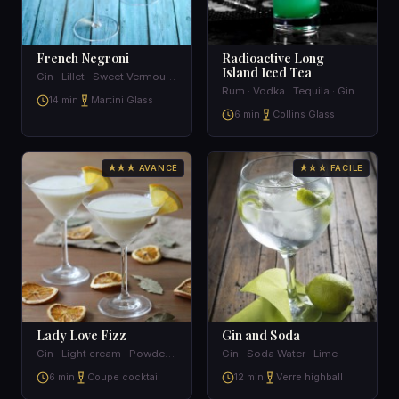
French Negroni
Radioactive Long
Island Iced Tea
Gin · Lillet · Sweet Vermouth · Orange Peel
Rum · Vodka · Tequila · Gin
14 min
Martini Glass
6 min
Collins Glass
★★★ AVANCÉ
★☆☆ FACILE
Lady Love Fizz
Gin and Soda
Gin · Light cream · Powdered sugar · Lemon
Gin · Soda Water · Lime
6 min
Coupe cocktail
12 min
Verre highball