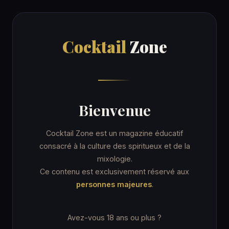
Cocktail
Zone
Cocktail
Zone
Accueil
/
Recettes
/
Casino
ORDINARY DRINK
Bienvenue
Casino
Cocktail Zone est un magazine éducatif
consacré à la culture des spiritueux et de la
mixologie.
11 min
Coupe cocktail
Ce contenu est exclusivement réservé aux
personnes majeures
.
★★☆ Intermédiaire
★ IBA · Unforgettables
Avez-vous 18 ans ou plus ?