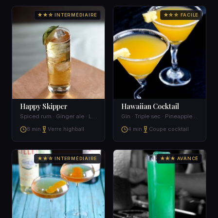
★★☆ INTERMÉDIAIRE
★☆☆ FACILE
Happy Skipper
Hawaiian Cocktail
Spiced rum · Ginger ale · Lime · Ice
Gin · Triple sec · Pineapple juice
8 min
Verre highball
4 min
Coupe cocktail
★★☆ INTERMÉDIAIRE
★★★ AVANCÉ