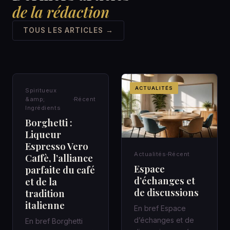
de la rédaction
TOUS LES ARTICLES →
SPIRITUEUX &AMP;
ACTUALITÉS
Spiritueux
INGRÉDIENTS
&amp;
Récent
Ingrédients
Borghetti :
Liqueur
Espresso Vero
Actualités
Récent
Caffè, l’alliance
Espace
parfaite du café
d’échanges et
et de la
de discussions
tradition
italienne
En bref Espace
d’échanges et de
En bref Borghetti