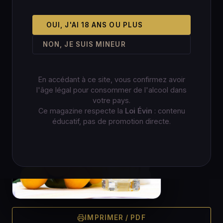
OUI, J'AI 18 ANS OU PLUS
NON, JE SUIS MINEUR
En accédant à ce site, vous confirmez avoir
l'âge légal pour consommer de l'alcool dans
votre pays.
Ce magazine respecte la
Loi Évin
: contenu
éducatif, pas de promotion directe.
IMPRIMER / PDF