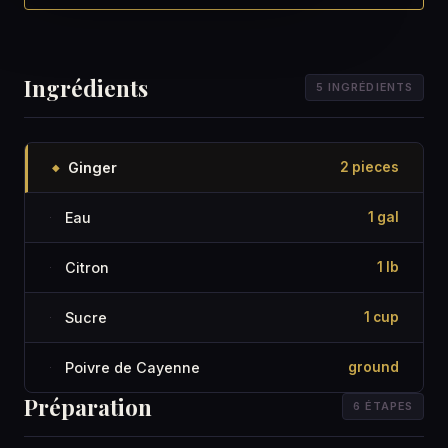
Ingrédients
5 INGRÉDIENTS
Ginger
2 pieces
◆
Eau
1 gal
·
Citron
1 lb
·
Sucre
1 cup
·
Poivre de Cayenne
ground
·
Préparation
6 ÉTAPES