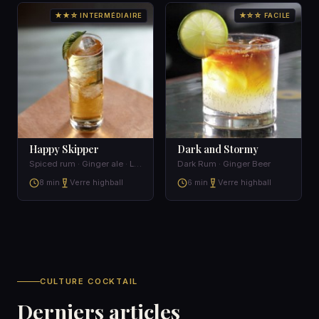
★★☆ INTERMÉDIAIRE
★☆☆ FACILE
Happy Skipper
Dark and Stormy
Spiced rum · Ginger ale · Lime · Ice
Dark Rum · Ginger Beer
8 min
Verre highball
6 min
Verre highball
CULTURE COCKTAIL
Derniers articles