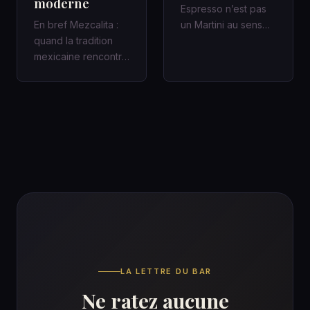
moderne
Espresso n’est pas
En bref Mezcalita :
un Martini au sens
quand la tradition
classique : c’est un
mexicaine rencontre
cocktail
la fraîcheur moderne
contemporain,…
dans un cocktail
d’a…
LA LETTRE DU BAR
Ne ratez aucune