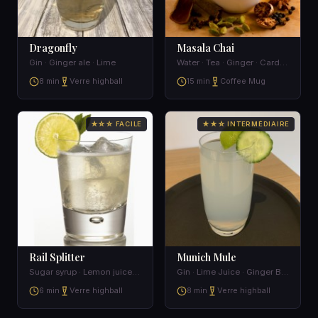
Dragonfly
Masala Chai
Gin · Ginger ale · Lime
Water · Tea · Ginger · Cardamom
8 min
Verre highball
15 min
Coffee Mug
★☆☆ FACILE
★★☆ INTERMÉDIAIRE
Rail Splitter
Munich Mule
Sugar syrup · Lemon juice · Ginger ale
Gin · Lime Juice · Ginger Beer · Cucumber
6 min
Verre highball
8 min
Verre highball