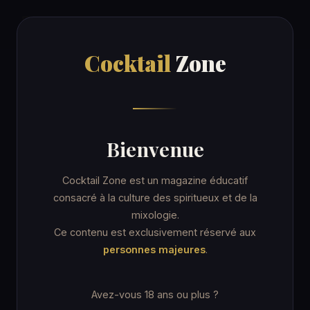
Cocktail
Zone
Cocktail
Zone
Accueil
/
Recettes
/
Lemouroudji
OTHER / UNKNOWN
Bienvenue
Lemouroudji
Cocktail Zone est un magazine éducatif
consacré à la culture des spiritueux et de la
mixologie.
11 min
Highball Glass
Ce contenu est exclusivement réservé aux
personnes majeures
.
★★☆ Intermédiaire
Sans alcool
Avez-vous 18 ans ou plus ?