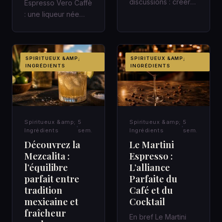
discussions : créer
Espresso Vero Caffè
un cadre qui fait
: une liqueur née
avancer Une
avec le chemin de
réunion de quarant…
fer italien Une gare,
un c…
SPIRITUEUX &AMP;
SPIRITUEUX &AMP;
INGRÉDIENTS
INGRÉDIENTS
Spiritueux &amp;
5
Spiritueux &amp;
5
Ingrédients
sem.
Ingrédients
sem.
Découvrez la
Le Martini
Mezcalita :
Espresso :
l’équilibre
L’alliance
parfait entre
Parfaite du
tradition
Café et du
mexicaine et
Cocktail
fraîcheur
En bref Le Martini