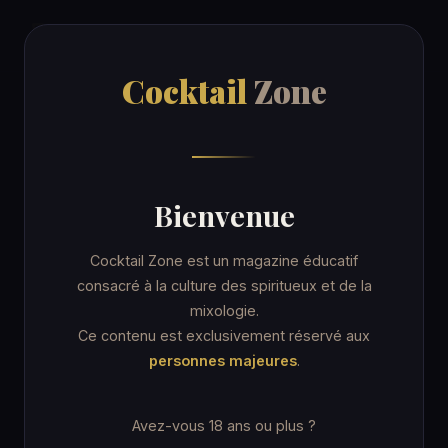
Cocktail
Zone
Cocktail
Zone
Accueil
/
Blog
/
Techniques & Matériel
5 ARTICLES
Bienvenue
Techniques &
Cocktail Zone est un magazine éducatif
Matériel
consacré à la culture des spiritueux et de la
mixologie.
Ce contenu est exclusivement réservé aux
Gestes de bartender, matériel home bar, verrerie,
personnes majeures
.
glace, sirops maison, hacks pratiques.
Avez-vous 18 ans ou plus ?