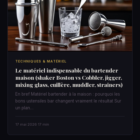
TECHNIQUES & MATÉRIEL
Le matériel indispensable du bartender
maison (shaker Boston vs Cobbler, jigger,
mixing glass, cuillère, muddler, strainers)
En bref Matériel bartender à la maison : pourquoi les
bons ustensiles bar changent vraiment le résultat Sur
un plan…
17 mai 2026
·
17 min