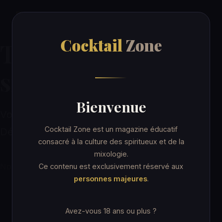
Cocktail
Zone
Cocktail
Zone
Titre principal du
site
Bienvenue
Votre accroche en une ou deux phrases.
Cocktail Zone est un magazine éducatif
Décrivez votre valeur ajoutée ici.
consacré à la culture des spiritueux et de la
mixologie.
Nous contacter
Ce contenu est exclusivement réservé aux
En savoir plus
personnes majeures
.
Avez-vous 18 ans ou plus ?