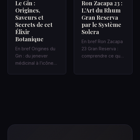
Le Gin :
Ron Zacapa 23 :
Origines,
L’Art du Rhum
Saveurs et
Gran Reserva
Secrets de cet
par le Système
Élixir
Solera
Botanique
En bref Ron Zacapa
En bref Origines du
23 Gran Reserva :
Gin : du jenever
comprendre ce que
médicinal à l’icône
promet vraiment le
des bars à cocktails
Système Solera
Un Gin bien fait
Dans un bar…
racon…