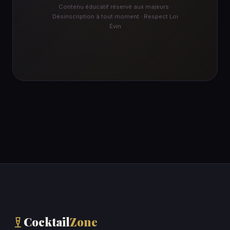
Contenu éducatif réservé aux majeurs ·
Désinscription à tout moment · Respect Loi
Évin
Cocktail
Zone