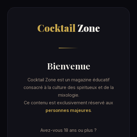
Cocktail
Zone
Cocktail
Zone
Accueil
/
Recettes
/
Adam
ORDINARY DRINK
Bienvenue
Adam
Cocktail Zone est un magazine éducatif
consacré à la culture des spiritueux et de la
mixologie.
7 min
Coupe cocktail
★☆☆ Facile
Ce contenu est exclusivement réservé aux
personnes majeures
.
Avez-vous 18 ans ou plus ?