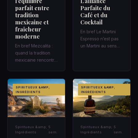
l’équilibre
L’alliance
parfait entre
Parfaite du
tradition
Café et du
mexicaine et
Cocktail
fraîcheur
En bref Le Martini
moderne
Espresso n’est pas
En bref Mezcalita :
un Martini au sens
quand la tradition
classique : c’est un
mexicaine rencontre
cocktail
la fraîcheur moderne
contemporain,…
dans un cocktail
d’a…
SPIRITUEUX &AMP;
SPIRITUEUX &AMP;
INGRÉDIENTS
INGRÉDIENTS
Spiritueux &amp;
5
Spiritueux &amp;
5
Ingrédients
sem.
Ingrédients
sem.