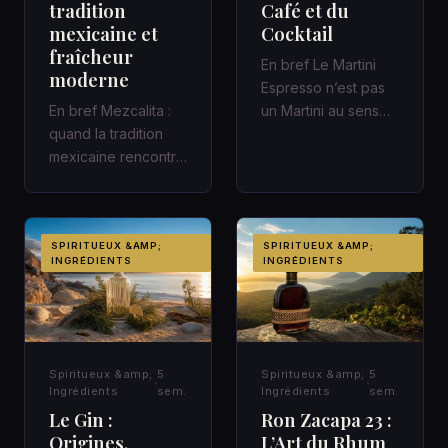
tradition
Café et du
mexicaine et
Cocktail
fraîcheur
En bref Le Martini
moderne
Espresso n’est pas
En bref Mezcalita :
un Martini au sens
quand la tradition
classique : c’est un
mexicaine rencontre
cocktail
la fraîcheur moderne
contemporain,…
dans un cocktail
d’a…
SPIRITUEUX &AMP;
SPIRITUEUX &AMP;
INGRÉDIENTS
INGRÉDIENTS
Spiritueux &amp;
5
Spiritueux &amp;
5
Ingrédients
sem.
Ingrédients
sem.
Le Gin :
Ron Zacapa 23 :
Origines,
L’Art du Rhum