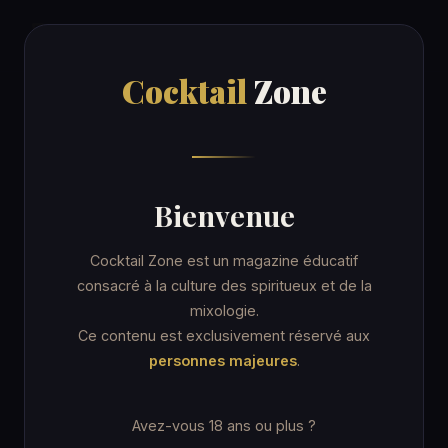
Cocktail
Zone
Cocktail
Zone
Accueil
/
Recettes
/
The Galah
COCKTAIL
Bienvenue
The Galah
Cocktail Zone est un magazine éducatif
consacré à la culture des spiritueux et de la
mixologie.
11 min
Verre Collins
★★☆ Intermédiaire
Ce contenu est exclusivement réservé aux
personnes majeures
.
Avez-vous 18 ans ou plus ?