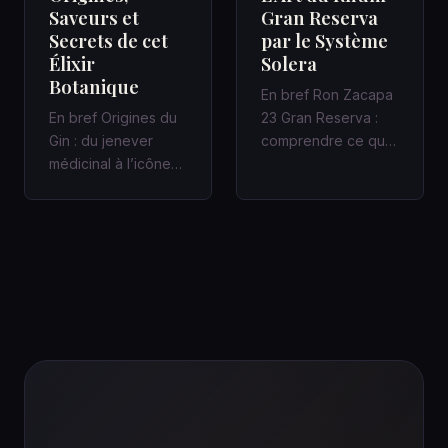
Saveurs et
Gran Reserva
Secrets de cet
par le Système
Élixir
Solera
Botanique
En bref Ron Zacapa
En bref Origines du
23 Gran Reserva :
Gin : du jenever
comprendre ce que
médicinal à l’icône
promet vraiment le
des bars à cocktails
Système Solera
Un Gin bien fait
Dans un bar…
racon…