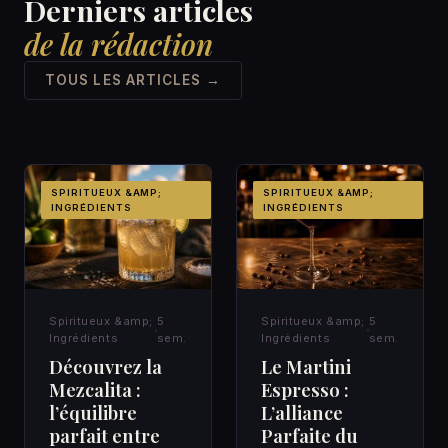
Derniers articles
de la rédaction
TOUS LES ARTICLES →
SPIRITUEUX &AMP;
SPIRITUEUX &AMP;
INGRÉDIENTS
INGRÉDIENTS
Spiritueux &amp;
5
Spiritueux &amp;
5
Ingrédients
sem.
Ingrédients
sem.
Découvrez la
Le Martini
Mezcalita :
Espresso :
l’équilibre
L’alliance
parfait entre
Parfaite du