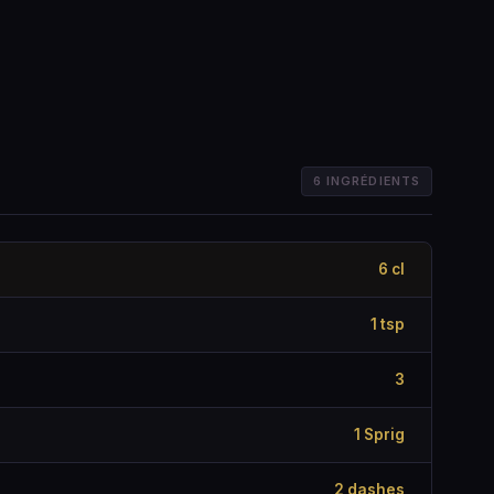
6 INGRÉDIENTS
6 cl
1 tsp
3
1 Sprig
2 dashes