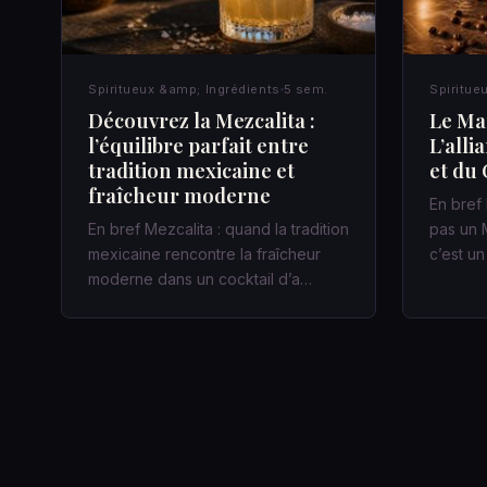
Spiritueux &amp; Ingrédients
5 sem.
Spiritue
Découvrez la Mezcalita :
Le Mar
l’équilibre parfait entre
L’alli
tradition mexicaine et
et du 
fraîcheur moderne
En bref 
En bref Mezcalita : quand la tradition
pas un M
mexicaine rencontre la fraîcheur
c’est u
moderne dans un cocktail d’a…