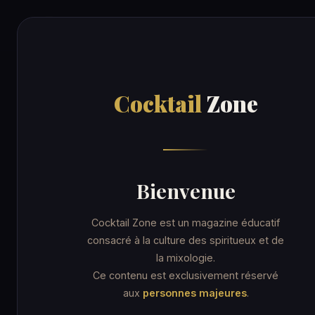
Cocktail
Zone
RECE
Cocktail
Zone
Accueil
/
Recettes
/
Figgy Thyme
COCKTAIL
Figgy Thym
Bienvenue
Cocktail Zone est un magazine éducatif
consacré à la culture des spiritueux et de
la mixologie.
13 min
Verre highball
★★★ Avancé
Ce contenu est exclusivement réservé
aux
personnes majeures
.