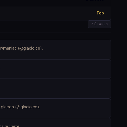
Top
7 ÉTAPES
er/maniac (@glacioice).
.
s glaçon (@glacioice).
s le verre.