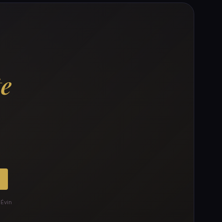
te
 Évin