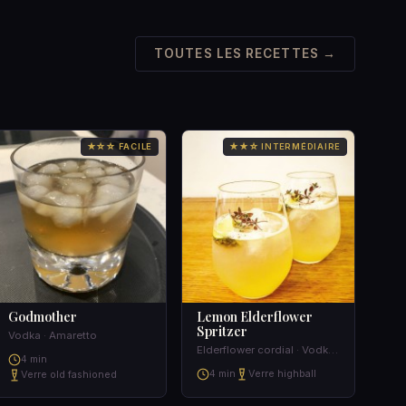
TOUTES LES RECETTES →
★☆☆ FACILE
★★☆ INTERMÉDIAIRE
Godmother
Lemon Elderflower
Spritzer
Vodka · Amaretto
Elderflower cordial · Vodka · Soda Water · Fresh Lemon Juice
4 min
4 min
Verre highball
Verre old fashioned