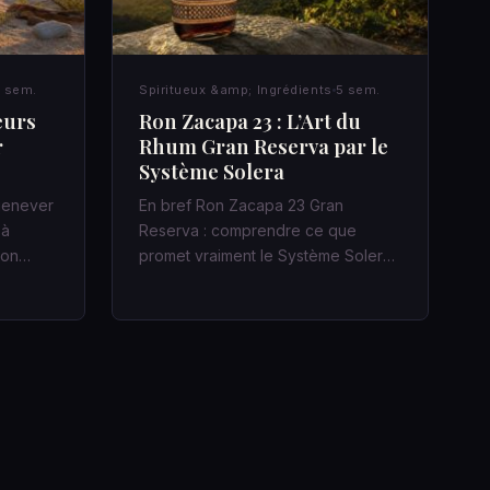
 sem.
Spiritueux &amp; Ingrédients
5 sem.
eurs
Ron Zacapa 23 : L’Art du
r
Rhum Gran Reserva par le
Système Solera
 jenever
En bref Ron Zacapa 23 Gran
 à
Reserva : comprendre ce que
acon…
promet vraiment le Système Solera
Dans un bar…