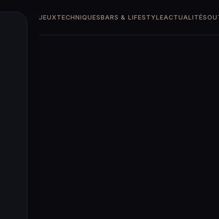
TTES
SPIRITUEUX
TECHNIQUES
BARS & LIFESTYLE
ACTUALITÉS
OU
e