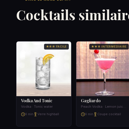
Cocktails similair
★☆☆ FACILE
★★☆ INTERMÉDIAIRE
Vodka And Tonic
Gagliardo
Vodka · Tonic water
Peach Vodka · Lemon juice · Galliano · Sirup of roses
6 min
Verre highball
6 min
Coupe cocktail