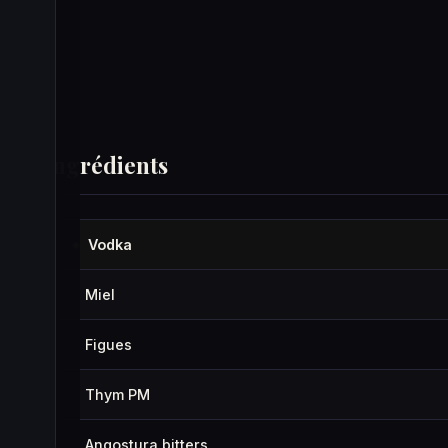
Ingrédients
Vodka
◆
Miel
·
Figues
·
Thym PM
·
Angostura bitters
·