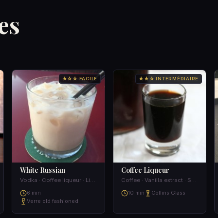
es
★☆☆ FACILE
★★☆ INTERMÉDIAIRE
White Russian
Coffee Liqueur
Vodka · Coffee liqueur · Light cream
Coffee · Vanilla extract · Sugar · Vodka
6 min
10 min
Collins Glass
Verre old fashioned