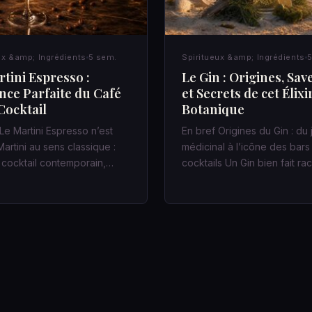
ux &amp; Ingrédients
5 sem.
Spiritueux &amp; Ingrédients
5
tini Espresso :
Le Gin : Origines, Sav
ance Parfaite du Café
et Secrets de cet Élixi
Cocktail
Botanique
Le Martini Espresso n’est
En bref Origines du Gin : du
artini au sens classique :
médicinal à l’icône des bars
n cocktail contemporain,…
cocktails Un Gin bien fait r