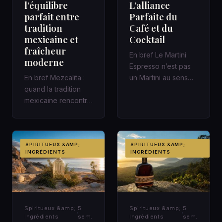
l’équilibre
L’alliance
parfait entre
Parfaite du
tradition
Café et du
mexicaine et
Cocktail
fraîcheur
En bref Le Martini
moderne
Espresso n’est pas
En bref Mezcalita :
un Martini au sens
quand la tradition
classique : c’est un
mexicaine rencontre
cocktail
la fraîcheur moderne
contemporain,…
dans un cocktail
d’a…
SPIRITUEUX &AMP;
SPIRITUEUX &AMP;
INGRÉDIENTS
INGRÉDIENTS
Spiritueux &amp;
5
Spiritueux &amp;
5
Ingrédients
sem.
Ingrédients
sem.