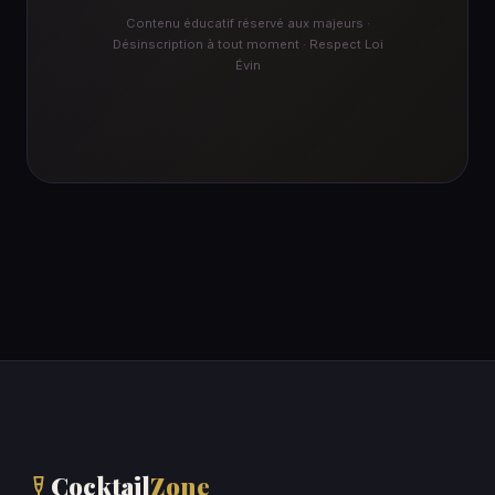
Contenu éducatif réservé aux majeurs ·
Désinscription à tout moment · Respect Loi
Évin
Cocktail
Zone