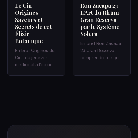
Le Gin :
Ron Zacapa 23 :
Origines,
L’Art du Rhum
Saveurs et
Gran Reserva
Secrets de cet
par le Système
Élixir
Solera
Botanique
En bref Ron Zacapa
En bref Origines du
23 Gran Reserva :
Gin : du jenever
comprendre ce que
médicinal à l’icône
promet vraiment le
des bars à cocktails
Système Solera
Un Gin bien fait
Dans un bar…
racon…