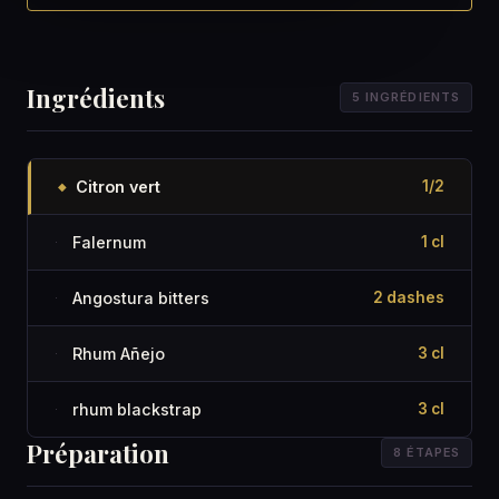
Ingrédients
5 INGRÉDIENTS
Citron vert
1/2
◆
Falernum
1 cl
·
Angostura bitters
2 dashes
·
Rhum Añejo
3 cl
·
rhum blackstrap
3 cl
·
Préparation
8 ÉTAPES