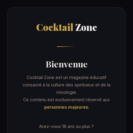
Cocktail
Zone
Cocktail
Zone
Accueil
/
Recettes
/
Corn n Oil
COCKTAIL
Bienvenue
Corn n Oil
Cocktail Zone est un magazine éducatif
consacré à la culture des spiritueux et de la
mixologie.
11 min
Verre old fashioned
Ce contenu est exclusivement réservé aux
personnes majeures
.
★★☆ Intermédiaire
Avez-vous 18 ans ou plus ?