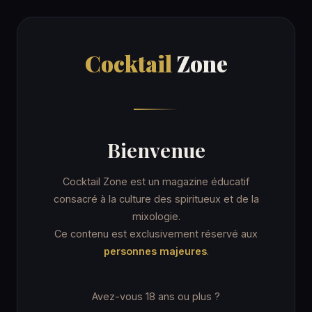
Cocktail
Zone
Cocktail
Zone
Accueil
/
Recettes
/
Barracuda
ORDINARY DRINK
Bienvenue
Barracuda
Cocktail Zone est un magazine éducatif
consacré à la culture des spiritueux et de la
mixologie.
11 min
Margarita glass
Ce contenu est exclusivement réservé aux
personnes majeures
.
★★☆ Intermédiaire
★ IBA · New Era Drinks
Avez-vous 18 ans ou plus ?