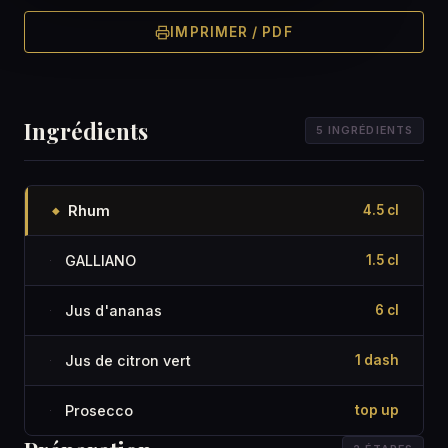
IMPRIMER / PDF
Ingrédients
5 INGRÉDIENTS
Rhum
4.5 cl
◆
GALLIANO
1.5 cl
·
Jus d'ananas
6 cl
·
Jus de citron vert
1 dash
·
Prosecco
top up
·