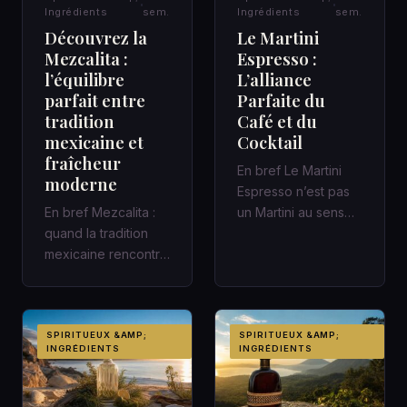
Ingrédients
sem.
Ingrédients
sem.
Découvrez la
Le Martini
Mezcalita :
Espresso :
l’équilibre
L’alliance
parfait entre
Parfaite du
tradition
Café et du
mexicaine et
Cocktail
fraîcheur
En bref Le Martini
moderne
Espresso n’est pas
En bref Mezcalita :
un Martini au sens
quand la tradition
classique : c’est un
mexicaine rencontre
cocktail
la fraîcheur moderne
contemporain,…
dans un cocktail
d’a…
SPIRITUEUX &AMP;
SPIRITUEUX &AMP;
INGRÉDIENTS
INGRÉDIENTS