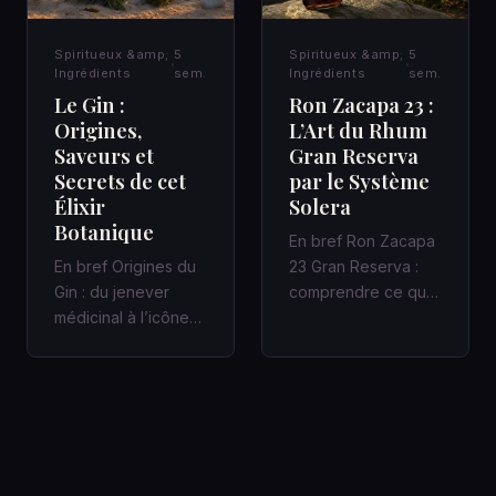
Spiritueux &amp;
5
Spiritueux &amp;
5
Ingrédients
sem.
Ingrédients
sem.
Le Gin :
Ron Zacapa 23 :
Origines,
L’Art du Rhum
Saveurs et
Gran Reserva
Secrets de cet
par le Système
Élixir
Solera
Botanique
En bref Ron Zacapa
En bref Origines du
23 Gran Reserva :
Gin : du jenever
comprendre ce que
médicinal à l’icône
promet vraiment le
des bars à cocktails
Système Solera
Un Gin bien fait
Dans un bar…
racon…