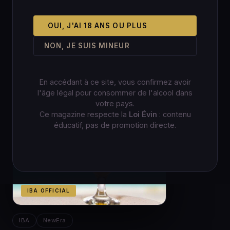
OUI, J'AI 18 ANS OU PLUS
NON, JE SUIS MINEUR
En accédant à ce site, vous confirmez avoir
l'âge légal pour consommer de l'alcool dans
votre pays.
Ce magazine respecte la
Loi Évin
: contenu
éducatif, pas de promotion directe.
IBA OFFICIAL
IBA
NewEra