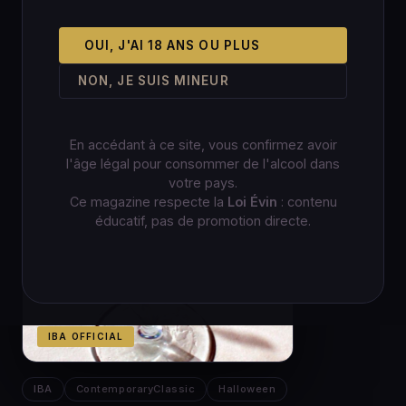
OUI, J'AI 18 ANS OU PLUS
NON, JE SUIS MINEUR
En accédant à ce site, vous confirmez avoir
l'âge légal pour consommer de l'alcool dans
votre pays.
Ce magazine respecte la
Loi Évin
: contenu
éducatif, pas de promotion directe.
IBA OFFICIAL
IBA
ContemporaryClassic
Halloween