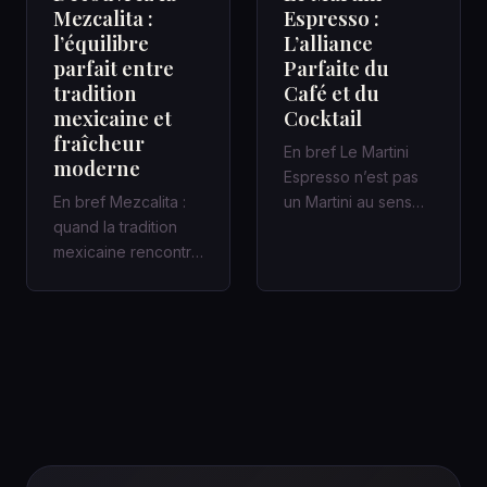
Mezcalita :
Espresso :
l’équilibre
L’alliance
parfait entre
Parfaite du
tradition
Café et du
mexicaine et
Cocktail
fraîcheur
En bref Le Martini
moderne
Espresso n’est pas
En bref Mezcalita :
un Martini au sens
quand la tradition
classique : c’est un
mexicaine rencontre
cocktail
la fraîcheur moderne
contemporain,…
dans un cocktail
d’a…