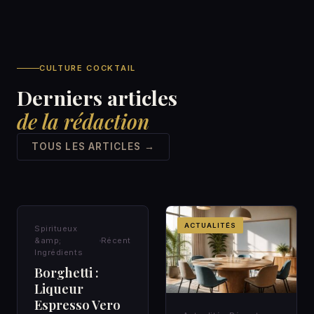
CULTURE COCKTAIL
Derniers articles
de la rédaction
TOUS LES ARTICLES →
SPIRITUEUX &AMP;
ACTUALITÉS
Spiritueux
INGRÉDIENTS
&amp;
Récent
Ingrédients
Borghetti :
Liqueur
Espresso Vero