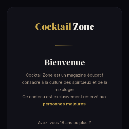
Cocktail
Zone
Cocktail
Zone
Accueil
/
Recettes
/
Grasshopper
ORDINARY DRINK
Bienvenue
Grasshopper
Cocktail Zone est un magazine éducatif
consacré à la culture des spiritueux et de la
mixologie.
7 min
Coupe cocktail
★☆☆ Facile
Ce contenu est exclusivement réservé aux
personnes majeures
.
★ IBA · Contemporary Classics
Avez-vous 18 ans ou plus ?