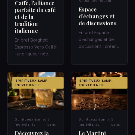
Actualités
Récent
Caffè, l’alliance
Espace
parfaite du café
d’échanges et
et de la
de discussions
tradition
italienne
En bref Espace
d’échanges et de
En bref Borghetti
discussions : créer
Espresso Vero Caffè
un cadre qui fait
: une liqueur née
avancer Une
avec le chemin de
réunion de quarant…
fer italien Une gare,
un c…
SPIRITUEUX &AMP;
SPIRITUEUX &AMP;
INGRÉDIENTS
INGRÉDIENTS
Spiritueux &amp;
5
Spiritueux &amp;
5
Ingrédients
sem.
Ingrédients
sem.
Découvrez la
Le Martini