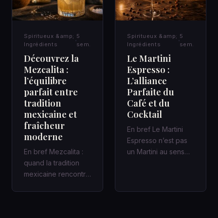
Spiritueux &amp;
5
Spiritueux &amp;
5
Ingrédients
sem.
Ingrédients
sem.
Découvrez la
Le Martini
Mezcalita :
Espresso :
l’équilibre
L’alliance
parfait entre
Parfaite du
tradition
Café et du
mexicaine et
Cocktail
fraîcheur
En bref Le Martini
moderne
Espresso n’est pas
En bref Mezcalita :
un Martini au sens
quand la tradition
classique : c’est un
mexicaine rencontre
cocktail
la fraîcheur moderne
contemporain,…
dans un cocktail
d’a…