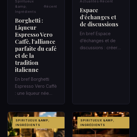
Spiritueux
Actualités
Récent
INGRÉDIENTS
&amp;
Récent
Espace
Ingrédients
d’échanges et
Borghetti :
de discussions
Liqueur
Espresso Vero
En bref Espace
Caffè, l’alliance
d’échanges et de
parfaite du café
discussions : créer
et de la
un cadre qui fait
tradition
avancer Une
italienne
réunion de quarant…
En bref Borghetti
Espresso Vero Caffè
: une liqueur née
avec le chemin de
fer italien Une gare,
un c…
SPIRITUEUX &AMP;
SPIRITUEUX &AMP;
INGRÉDIENTS
INGRÉDIENTS