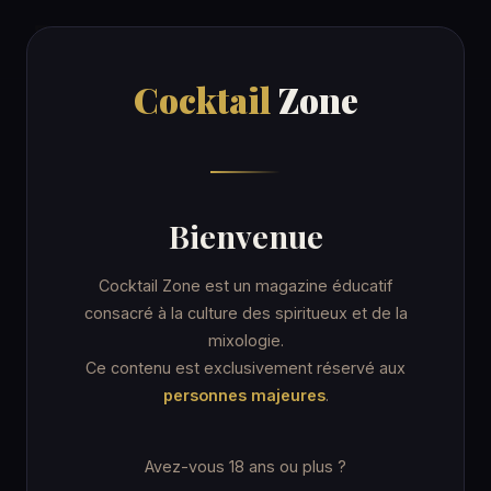
Cocktail
Zone
Cocktail
Zone
Accueil
/
Recettes
/
Radler
ORDINARY DRINK
Bienvenue
Radler
Cocktail Zone est un magazine éducatif
consacré à la culture des spiritueux et de la
mixologie.
5 min
Verre highball
★☆☆ Facile
Ce contenu est exclusivement réservé aux
personnes majeures
.
Avez-vous 18 ans ou plus ?