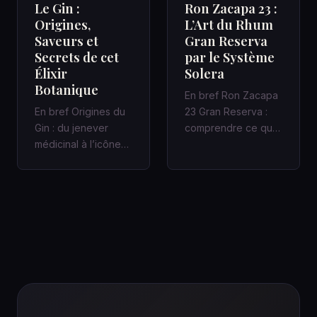
Le Gin :
Ron Zacapa 23 :
Origines,
L’Art du Rhum
Saveurs et
Gran Reserva
Secrets de cet
par le Système
Élixir
Solera
Botanique
En bref Ron Zacapa
En bref Origines du
23 Gran Reserva :
Gin : du jenever
comprendre ce que
médicinal à l’icône
promet vraiment le
des bars à cocktails
Système Solera
Un Gin bien fait
Dans un bar…
racon…