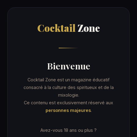
Cocktail
Zone
Cocktail
Zone
Accueil
/
Recettes
/
Vodka Russian
ORDINARY DRINK
Bienvenue
Vodka Russian
Cocktail Zone est un magazine éducatif
consacré à la culture des spiritueux et de la
mixologie.
5 min
Collins Glass
★☆☆ Facile
Ce contenu est exclusivement réservé aux
personnes majeures
.
Avez-vous 18 ans ou plus ?