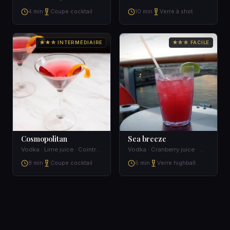
4 min
Coupe cocktail
10 min
Verre à shot
★★☆ INTERMÉDIAIRE
★☆☆ FACILE
Cosmopolitan
Sea breeze
Vodka · Lime juice · Cointreau · Cranberry juice
Vodka · Cranberry juice · Grapefruit juice
8 min
Coupe cocktail
6 min
Verre highball