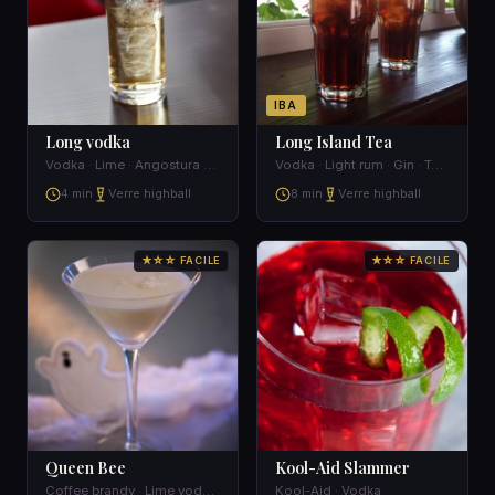
IBA
Long vodka
Long Island Tea
Vodka · Lime · Angostura bitters · Tonic water
Vodka · Light rum · Gin · Tequila
4 min
Verre highball
8 min
Verre highball
★☆☆ FACILE
★☆☆ FACILE
Queen Bee
Kool-Aid Slammer
Coffee brandy · Lime vodka · Sherry
Kool-Aid · Vodka