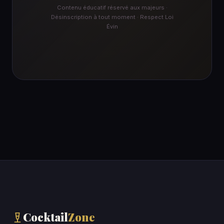
Contenu éducatif réservé aux majeurs ·
Désinscription à tout moment · Respect Loi
Évin
Cocktail
Zone