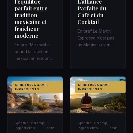
l’équilibre
L’alliance
parfait entre
Parfaite du
tradition
Café et du
mexicaine et
Cocktail
fraîcheur
En bref Le Martini
moderne
Espresso n’est pas
En bref Mezcalita :
un Martini au sens
quand la tradition
classique : c’est un
mexicaine rencontre
cocktail
la fraîcheur moderne
contemporain,…
dans un cocktail
d’a…
SPIRITUEUX &AMP;
SPIRITUEUX &AMP;
INGRÉDIENTS
INGRÉDIENTS
Spiritueux &amp;
5
Spiritueux &amp;
5
Ingrédients
sem.
Ingrédients
sem.