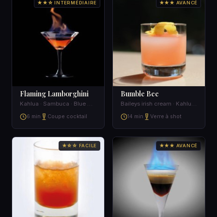
★★☆ INTERMÉDIAIRE
★★★ AVANCÉ
Flaming Lamborghini
Bumble Bee
Kahlua · Sambuca · Blue Curacao · Baileys irish cream
Baileys irish cream · Kahlua · Sambuca
6 min
Coupe cocktail
14 min
Verre à shot
★☆☆ FACILE
★★★ AVANCÉ