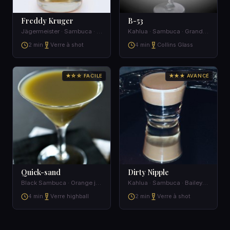
Freddy Kruger
B-53
Jägermeister · Sambuca · Vodka
Kahlua · Sambuca · Grand Marnier
2 min
Verre à shot
4 min
Collins Glass
★☆☆ FACILE
★★★ AVANCÉ
Quick-sand
Dirty Nipple
Black Sambuca · Orange juice
Kahlua · Sambuca · Baileys irish cream
4 min
Verre highball
2 min
Verre à shot