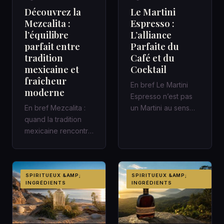
Découvrez la
Le Martini
Mezcalita :
Espresso :
l’équilibre
L’alliance
parfait entre
Parfaite du
tradition
Café et du
mexicaine et
Cocktail
fraîcheur
En bref Le Martini
moderne
Espresso n’est pas
En bref Mezcalita :
un Martini au sens
quand la tradition
classique : c’est un
mexicaine rencontre
cocktail
la fraîcheur moderne
contemporain,…
dans un cocktail
d’a…
SPIRITUEUX &AMP;
SPIRITUEUX &AMP;
INGRÉDIENTS
INGRÉDIENTS