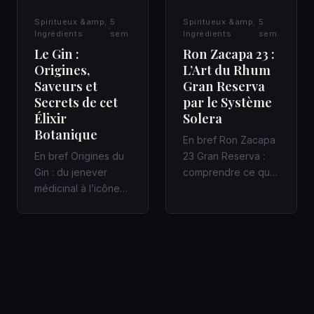
Spiritueux &amp;
5
Spiritueux &amp;
5
Ingrédients
sem.
Ingrédients
sem.
Le Gin :
Ron Zacapa 23 :
Origines,
L’Art du Rhum
Saveurs et
Gran Reserva
Secrets de cet
par le Système
Élixir
Solera
Botanique
En bref Ron Zacapa
En bref Origines du
23 Gran Reserva :
Gin : du jenever
comprendre ce que
médicinal à l’icône
promet vraiment le
des bars à cocktails
Système Solera
Un Gin bien fait
Dans un bar…
racon…