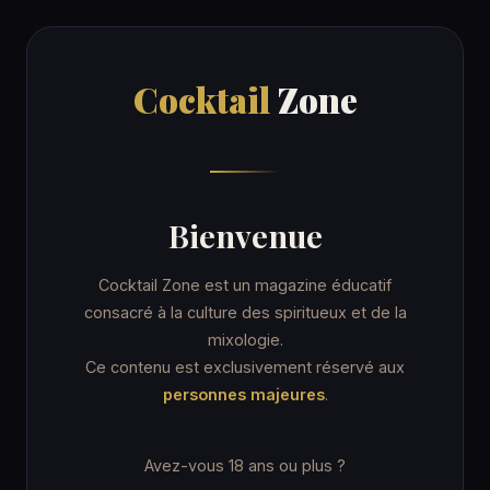
Cocktail
Zone
Cocktail
Zone
Accueil
/
Recettes
/
Zenmeister
ORDINARY DRINK
Bienvenue
Zenmeister
Cocktail Zone est un magazine éducatif
consacré à la culture des spiritueux et de la
mixologie.
5 min
Collins Glass
★☆☆ Facile
Ce contenu est exclusivement réservé aux
personnes majeures
.
Avez-vous 18 ans ou plus ?