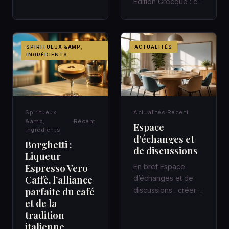
Édition Grecque : ce
que révèle cette
référence Dans un
highbal…
SPIRITUEUX &AMP;
ACTUALITÉS
INGRÉDIENTS
Spiritueux
Actualités
Récent
&amp;
Récent
Espace
Ingrédients
d’échanges et
Borghetti :
de discussions
Liqueur
Espresso Vero
En bref Espace
Caffè, l’alliance
d’échanges et de
parfaite du café
discussions : créer
et de la
un cadre qui fait
tradition
avancer Une
italienne
réunion de quarant…