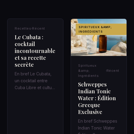
RECETTES
SPIRITUEUX &AMP;
Recettes
Récent
INGRÉDIENTS
Le Cubata :
cocktail
incontournable
et sa recette
secrète
Spiritueux
&amp;
Récent
En bref Le Cubata,
Ingrédients
un cocktail entre
Schweppes
Cuba Libre et culture
Indian Tonic
des bars espagnols
Water : Édition
Au comptoir, le
Grecque
Cubata…
Exclusive
En bref Schweppes
Indian Tonic Water