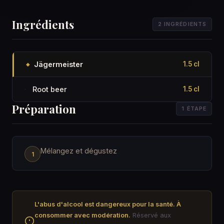
Ingrédients
2 INGRÉDIENTS
Jägermeister
1.5 cl
◆
Root beer
1.5 cl
·
Préparation
1 ÉTAPE
Mélangez et dégustez
L'abus d'alcool est dangereux pour la santé. À
consommer avec modération.
Réservé aux