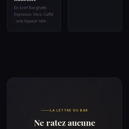
En bref Borghetti
Espresso Vero Caffè
: une liqueur née
avec le chemin de
fer italien Une gare,
un c…
LA LETTRE DU BAR
Ne ratez aucune