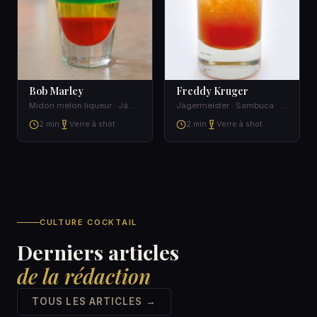
Bob Marley
Freddy Kruger
Midori melon liqueur · Jägermeister · Goldschlager
Jägermeister · Sambuca · Vodka
2 min
Verre à shot
2 min
Verre à shot
CULTURE COCKTAIL
Derniers articles
de la rédaction
TOUS LES ARTICLES →