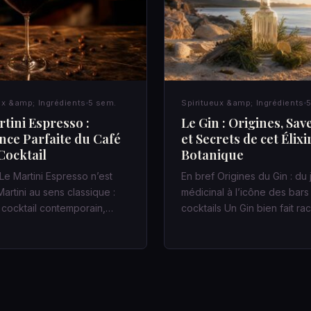
ux &amp; Ingrédients
5 sem.
Spiritueux &amp; Ingrédients
5
tini Espresso :
Le Gin : Origines, Sav
ance Parfaite du Café
et Secrets de cet Élixi
Cocktail
Botanique
Le Martini Espresso n’est
En bref Origines du Gin : du
artini au sens classique :
médicinal à l’icône des bars
n cocktail contemporain,…
cocktails Un Gin bien fait r