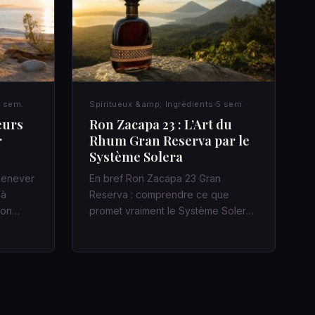
 sem.
Spiritueux &amp; Ingrédients
5 sem.
eurs
Ron Zacapa 23 : L’Art du
r
Rhum Gran Reserva par le
Système Solera
 jenever
En bref Ron Zacapa 23 Gran
 à
Reserva : comprendre ce que
acon…
promet vraiment le Système Solera
Dans un bar…