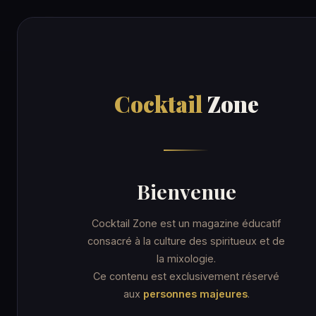
Cocktail
Zone
RECE
Cocktail
Zone
Accueil
/
Recettes
/
Space Odyssey
ORDINARY DRINK
Space Odyss
Bienvenue
Cocktail Zone est un magazine éducatif
consacré à la culture des spiritueux et de
la mixologie.
13 min
Verre highball
★★★ Avancé
Ce contenu est exclusivement réservé
aux
personnes majeures
.