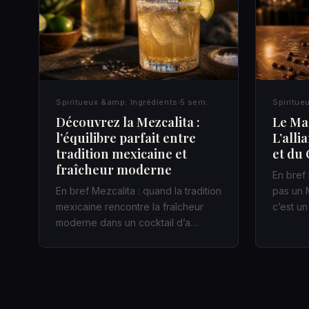
Spiritueux &amp; Ingrédients
5 sem.
Spiritue
Découvrez la Mezcalita :
Le Mar
l’équilibre parfait entre
L’alli
tradition mexicaine et
et du 
fraîcheur moderne
En bref 
En bref Mezcalita : quand la tradition
pas un M
mexicaine rencontre la fraîcheur
c’est u
moderne dans un cocktail d’a…