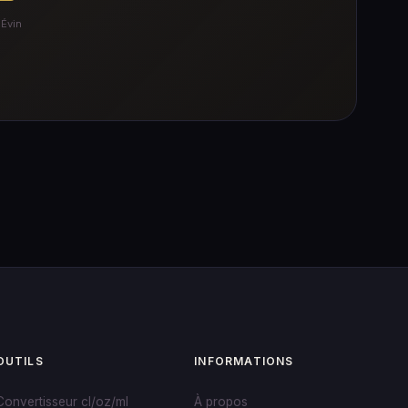
 Évin
OUTILS
INFORMATIONS
Convertisseur cl/oz/ml
À propos