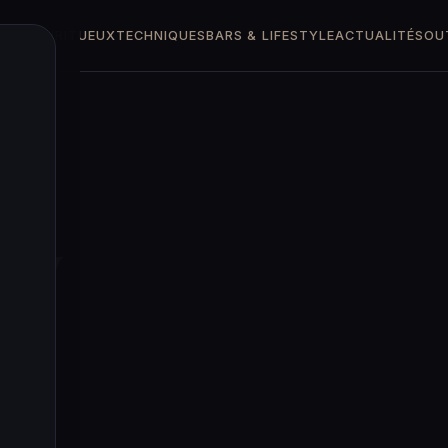
TTES
SPIRITUEUX
TECHNIQUES
BARS & LIFESTYLE
ACTUALITÉS
OU
ey