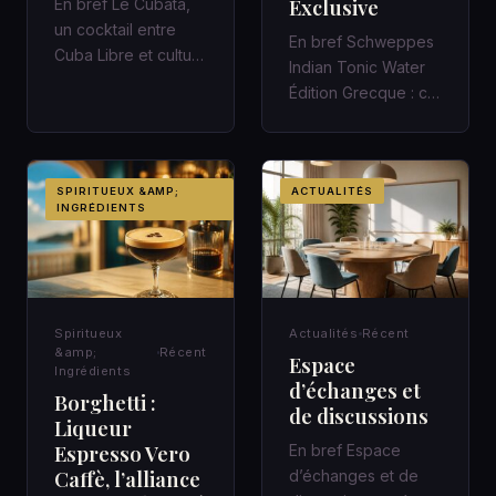
Exclusive
En bref Le Cubata,
un cocktail entre
En bref Schweppes
Cuba Libre et culture
Indian Tonic Water
des bars espagnols
Édition Grecque : ce
Au comptoir, le
que révèle cette
Cubata…
référence Dans un
highbal…
SPIRITUEUX &AMP;
ACTUALITÉS
INGRÉDIENTS
Spiritueux
Actualités
Récent
&amp;
Récent
Espace
Ingrédients
d’échanges et
Borghetti :
de discussions
Liqueur
Espresso Vero
En bref Espace
Caffè, l’alliance
d’échanges et de