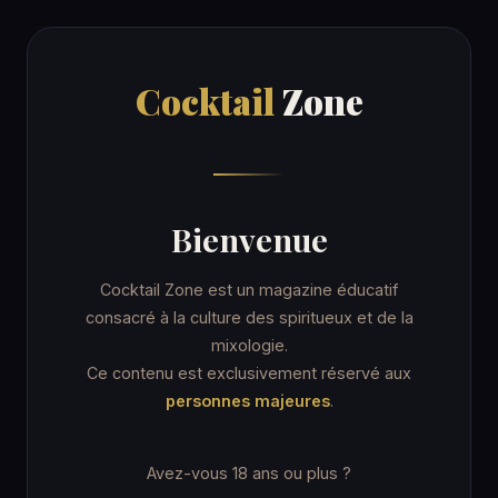
Cocktail
Zone
Cocktail
Zone
Accueil
/
Recettes
/
Snowball
ORDINARY DRINK
Bienvenue
Snowball
Cocktail Zone est un magazine éducatif
consacré à la culture des spiritueux et de la
mixologie.
9 min
Verre highball
★★☆ Intermédiaire
Ce contenu est exclusivement réservé aux
personnes majeures
.
Avez-vous 18 ans ou plus ?