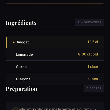
Ingrédients
4 INGRÉDIENTS
Avocat
1 1.5 cl
◆
Limonade
8-30 cl cold
·
Citron
1 slice
·
Glaçons
cubes
·
Préparation
3 ÉTAPES
Placez un glaçon dans le verre et ajoutez 1 1/2