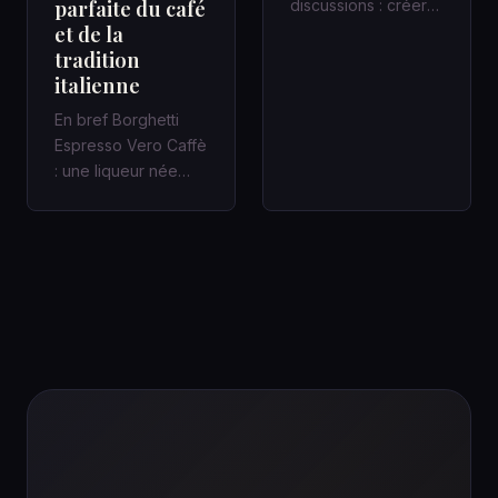
parfaite du café
discussions : créer
et de la
un cadre qui fait
tradition
avancer Une
italienne
réunion de quarant…
En bref Borghetti
Espresso Vero Caffè
: une liqueur née
avec le chemin de
fer italien Une gare,
un c…