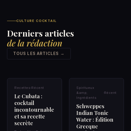
CULTURE COCKTAIL
Derniers articles
de la rédaction
TOUS LES ARTICLES →
RECETTES
SPIRITUEUX &AMP;
Recettes
Récent
Spiritueux
INGRÉDIENTS
&amp;
Récent
Le Cubata :
Ingrédients
cocktail
Schweppes
incontournable
Indian Tonic
et sa recette
Water : Édition
secrète
Grecque