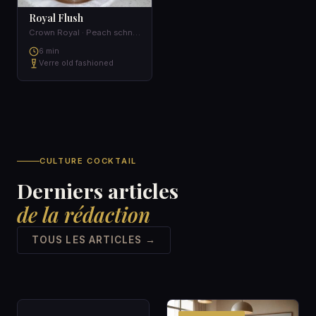
Royal Flush
Crown Royal · Peach schnapps · Chambord raspberry liqueur · Cranberry juice
6 min
Verre old fashioned
CULTURE COCKTAIL
Derniers articles
de la rédaction
TOUS LES ARTICLES →