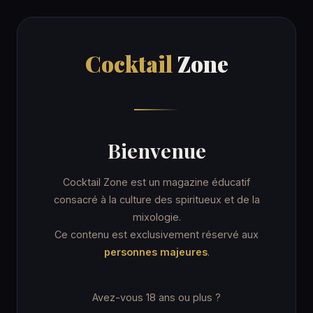
Cocktail
Zone
Cocktail
Zone
Accueil
/
Recettes
/
Red Snapper
SHOT
Bienvenue
Red Snapper
Cocktail Zone est un magazine éducatif
consacré à la culture des spiritueux et de la
mixologie.
7 min
Verre old fashioned
★☆☆ Facile
Ce contenu est exclusivement réservé aux
personnes majeures
.
Avez-vous 18 ans ou plus ?