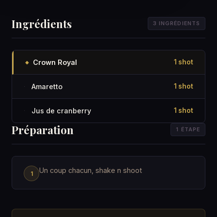
Ingrédients
3 INGRÉDIENTS
Crown Royal
1 shot
◆
Amaretto
1 shot
·
Jus de cranberry
1 shot
·
Préparation
1 ÉTAPE
Un coup chacun, shake n shoot