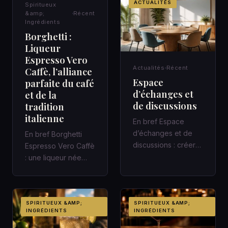
SPIRITUEUX &AMP;
ACTUALITÉS
Spiritueux
INGRÉDIENTS
&amp;
Récent
Ingrédients
Borghetti :
Liqueur
Espresso Vero
Actualités
Récent
Caffè, l’alliance
Espace
parfaite du café
d’échanges et
et de la
de discussions
tradition
italienne
En bref Espace
d’échanges et de
En bref Borghetti
discussions : créer
Espresso Vero Caffè
un cadre qui fait
: une liqueur née
avancer Une
avec le chemin de
réunion de quarant…
fer italien Une gare,
un c…
SPIRITUEUX &AMP;
SPIRITUEUX &AMP;
INGRÉDIENTS
INGRÉDIENTS