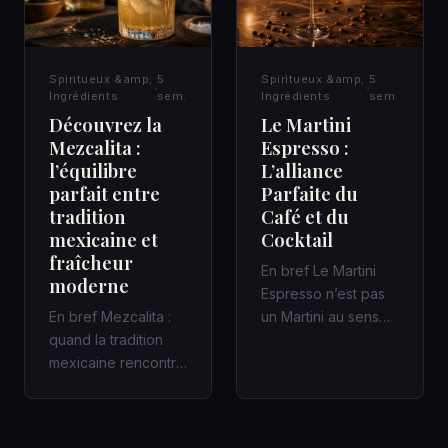
Spiritueux &amp;
5
Spiritueux &amp;
5
Ingrédients
sem.
Ingrédients
sem.
Découvrez la
Le Martini
Mezcalita :
Espresso :
l’équilibre
L’alliance
parfait entre
Parfaite du
tradition
Café et du
mexicaine et
Cocktail
fraîcheur
En bref Le Martini
moderne
Espresso n’est pas
En bref Mezcalita :
un Martini au sens
quand la tradition
classique : c’est un
mexicaine rencontre
cocktail
la fraîcheur moderne
contemporain,…
dans un cocktail
d’a…