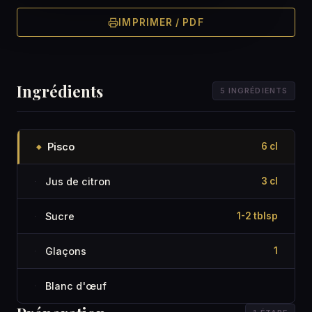
IMPRIMER / PDF
Ingrédients
5 INGRÉDIENTS
Pisco
6 cl
◆
Jus de citron
3 cl
·
Sucre
1-2 tblsp
·
Glaçons
1
·
Blanc d'œuf
·