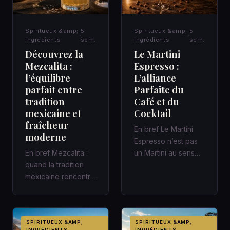
Spiritueux &amp;
5
Spiritueux &amp;
5
Ingrédients
sem.
Ingrédients
sem.
Découvrez la
Le Martini
Mezcalita :
Espresso :
l’équilibre
L’alliance
parfait entre
Parfaite du
tradition
Café et du
mexicaine et
Cocktail
fraîcheur
En bref Le Martini
moderne
Espresso n’est pas
En bref Mezcalita :
un Martini au sens
quand la tradition
classique : c’est un
mexicaine rencontre
cocktail
la fraîcheur moderne
contemporain,…
dans un cocktail
d’a…
SPIRITUEUX &AMP;
SPIRITUEUX &AMP;
INGRÉDIENTS
INGRÉDIENTS