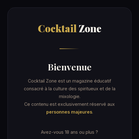
Cocktail
Zone
Cocktail
Zone
Accueil
/
Recettes
/
Pisco Sour
COCKTAIL
Bienvenue
Pisco Sour
Cocktail Zone est un magazine éducatif
consacré à la culture des spiritueux et de la
mixologie.
11 min
Coupe cocktail
Ce contenu est exclusivement réservé aux
personnes majeures
.
★★☆ Intermédiaire
★ IBA · New Era Drinks
Avez-vous 18 ans ou plus ?