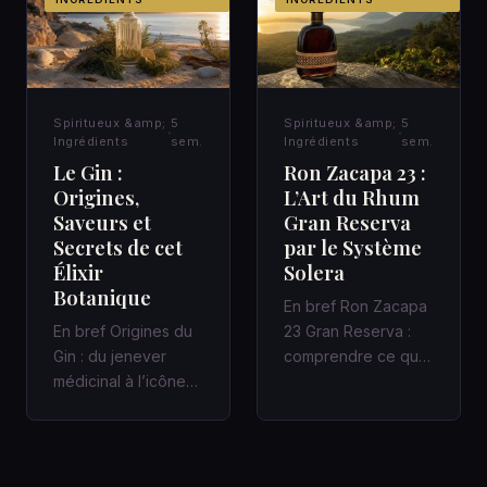
Spiritueux &amp;
5
Spiritueux &amp;
5
Ingrédients
sem.
Ingrédients
sem.
Le Gin :
Ron Zacapa 23 :
Origines,
L’Art du Rhum
Saveurs et
Gran Reserva
Secrets de cet
par le Système
Élixir
Solera
Botanique
En bref Ron Zacapa
En bref Origines du
23 Gran Reserva :
Gin : du jenever
comprendre ce que
médicinal à l’icône
promet vraiment le
des bars à cocktails
Système Solera
Un Gin bien fait
Dans un bar…
racon…