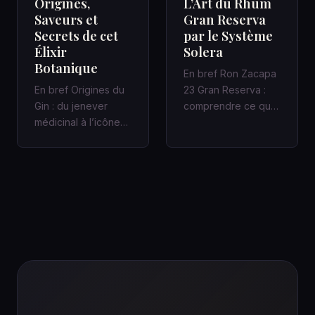
Origines,
L’Art du Rhum
Saveurs et
Gran Reserva
Secrets de cet
par le Système
Élixir
Solera
Botanique
En bref Ron Zacapa
En bref Origines du
23 Gran Reserva :
Gin : du jenever
comprendre ce que
médicinal à l’icône
promet vraiment le
des bars à cocktails
Système Solera
Un Gin bien fait
Dans un bar…
racon…