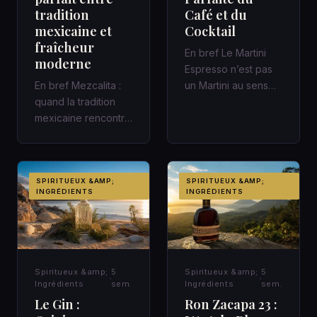
tradition
Café et du
mexicaine et
Cocktail
fraîcheur
En bref Le Martini
moderne
Espresso n’est pas
En bref Mezcalita :
un Martini au sens
quand la tradition
classique : c’est un
mexicaine rencontre
cocktail
la fraîcheur moderne
contemporain,…
dans un cocktail
d’a…
SPIRITUEUX &AMP;
SPIRITUEUX &AMP;
INGRÉDIENTS
INGRÉDIENTS
Spiritueux &amp;
5
Spiritueux &amp;
5
Ingrédients
sem.
Ingrédients
sem.
Le Gin :
Ron Zacapa 23 :