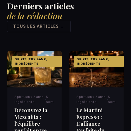
Derniers articles
de la rédaction
TOUS LES ARTICLES →
SPIRITUEUX &AMP;
SPIRITUEUX &AMP;
INGRÉDIENTS
INGRÉDIENTS
Spiritueux &amp;
5
Spiritueux &amp;
5
Ingrédients
sem.
Ingrédients
sem.
Découvrez la
Le Martini
Mezcalita :
Espresso :
l’équilibre
L’alliance
parfait entre
Parfaite du