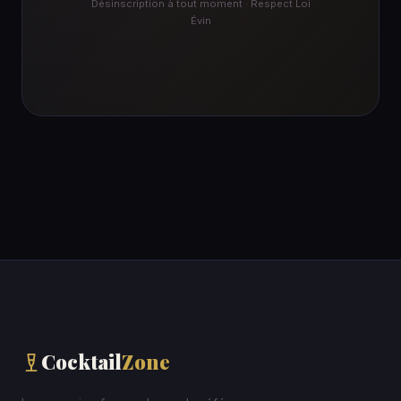
Désinscription à tout moment · Respect Loi
Évin
Cocktail
Zone