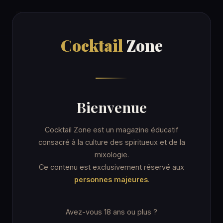
Cocktail
Zone
Cocktail
Zone
Accueil
/
Recettes
/
Diesel
BEER
Bienvenue
Diesel
Cocktail Zone est un magazine éducatif
consacré à la culture des spiritueux et de la
mixologie.
7 min
Pint glass
★☆☆ Facile
Ce contenu est exclusivement réservé aux
personnes majeures
.
Avez-vous 18 ans ou plus ?