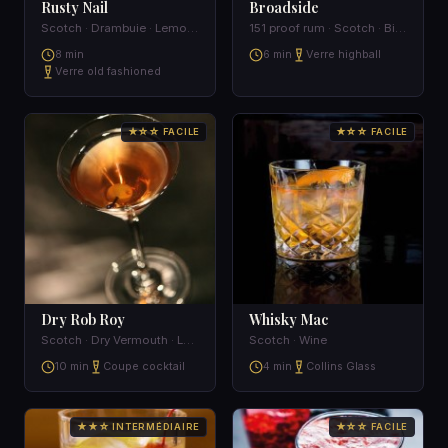
Rusty Nail
Broadside
Scotch · Drambuie · Lemon peel
151 proof rum · Scotch · Bitters · Wormwood
8 min
6 min
Verre highball
Verre old fashioned
★☆☆ FACILE
★☆☆ FACILE
Dry Rob Roy
Whisky Mac
Scotch · Dry Vermouth · Lemon peel
Scotch · Wine
10 min
Coupe cocktail
4 min
Collins Glass
★★☆ INTERMÉDIAIRE
★☆☆ FACILE