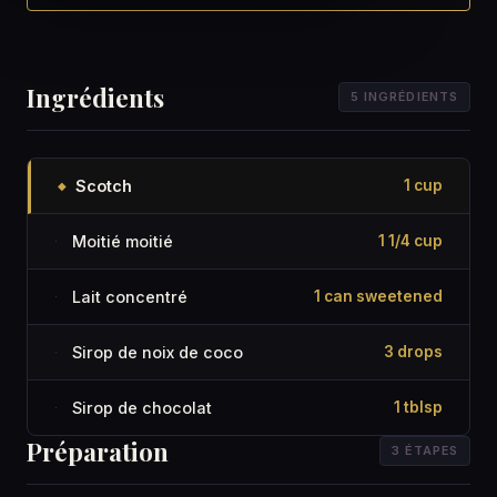
Ingrédients
5 INGRÉDIENTS
Scotch
1 cup
◆
Moitié moitié
1 1/4 cup
·
Lait concentré
1 can sweetened
·
Sirop de noix de coco
3 drops
·
Sirop de chocolat
1 tblsp
·
Préparation
3 ÉTAPES