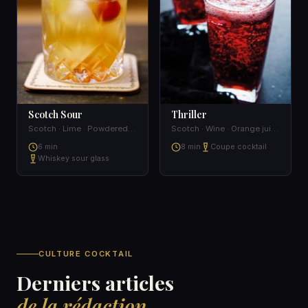
Scotch Sour
Thriller
Scotch · Lime · Powdered sugar · Lemon
Scotch · Wine · Orange juice
6 min
8 min
Coupe cocktail
Whiskey sour glass
CULTURE COCKTAIL
Derniers articles
de la rédaction