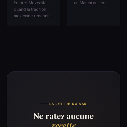
En bref Mezcalita :
un Martini au sens
quand la tradition
classique : c’est un
mexicaine rencontre
cocktail
la fraîcheur moderne
contemporain,…
dans un cocktail
d’a…
LA LETTRE DU BAR
Ne ratez aucune
recette