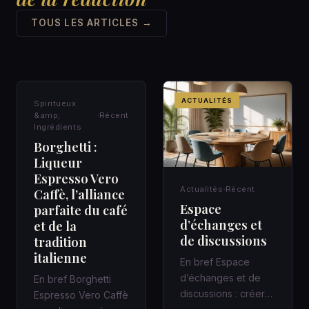
TOUS LES ARTICLES →
SPIRITUEUX &AMP;
ACTUALITÉS
Spiritueux
INGRÉDIENTS
&amp;
Récent
Ingrédients
Borghetti :
Liqueur
Espresso Vero
Actualités
Récent
Caffè, l’alliance
Espace
parfaite du café
d’échanges et
et de la
de discussions
tradition
italienne
En bref Espace
d’échanges et de
En bref Borghetti
discussions : créer
Espresso Vero Caffè