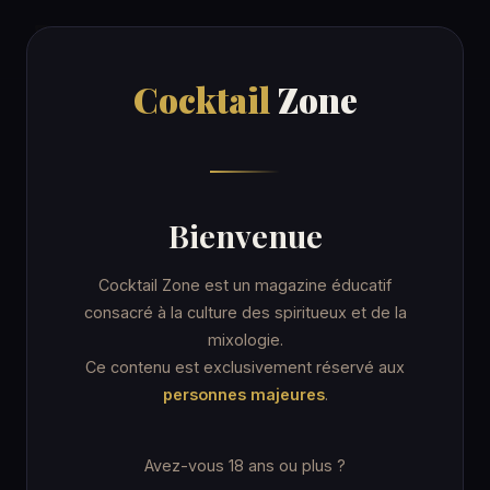
Cocktail
Zone
Cocktail
Zone
Accueil
/
Recettes
/
Irish Cream
HOMEMADE LIQUEUR
Bienvenue
Irish Cream
Cocktail Zone est un magazine éducatif
consacré à la culture des spiritueux et de la
mixologie.
11 min
Irish coffee cup
Ce contenu est exclusivement réservé aux
personnes majeures
.
★★☆ Intermédiaire
Avez-vous 18 ans ou plus ?