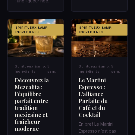
un cadre qui fait
: une liqueur née
avancer Une
avec le chemin de
réunion de quarant…
fer italien Une gare,
un c…
SPIRITUEUX &AMP;
SPIRITUEUX &AMP;
INGRÉDIENTS
INGRÉDIENTS
Spiritueux &amp;
5
Spiritueux &amp;
5
Ingrédients
sem.
Ingrédients
sem.
Découvrez la
Le Martini
Mezcalita :
Espresso :
l’équilibre
L’alliance
parfait entre
Parfaite du
tradition
Café et du
mexicaine et
Cocktail
fraîcheur
En bref Le Martini
moderne
Espresso n’est pas