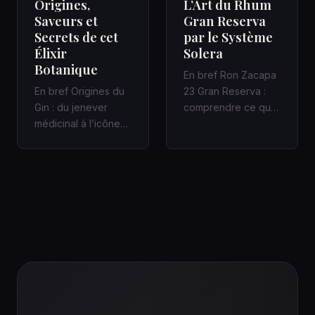
Origines,
L’Art du Rhum
Saveurs et
Gran Reserva
Secrets de cet
par le Système
Élixir
Solera
Botanique
En bref Ron Zacapa
En bref Origines du
23 Gran Reserva :
Gin : du jenever
comprendre ce que
médicinal à l’icône
promet vraiment le
des bars à cocktails
Système Solera
Un Gin bien fait
Dans un bar…
racon…