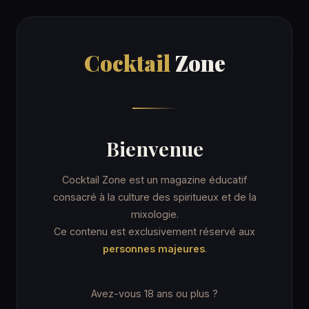
Cocktail
Zone
Cocktail
Zone
Accueil
/
Recettes
/
Yoghurt Cooler
OTHER / UNKNOWN
Bienvenue
Yoghurt Cooler
Cocktail Zone est un magazine éducatif
consacré à la culture des spiritueux et de la
mixologie.
7 min
Highball Glass
★☆☆ Facile
Ce contenu est exclusivement réservé aux
personnes majeures
.
Sans alcool
Avez-vous 18 ans ou plus ?