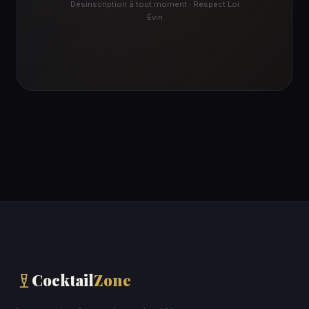
Désinscription à tout moment · Respect Loi
Évin
Cocktail
Zone