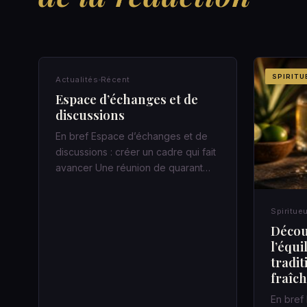
ACTUALITÉS
SPIRITU
Actualités
Récent
Espace d’échanges et de
discussions
En bref Espace d’échanges et de
discussions : créer un cadre qui fait
avancer Une réunion de quarant…
Spiritue
Découv
l’équi
tradit
fraîc
En bref 