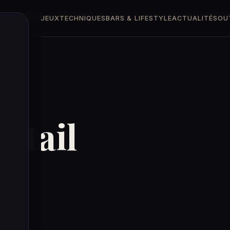
TTES
SPIRITUEUX
TECHNIQUES
BARS & LIFESTYLE
ACTUALITÉS
OU
ktail