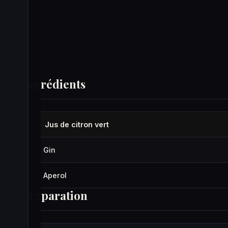
Ingrédients
Jus de citron vert
◆
Gin
·
Aperol
·
Préparation