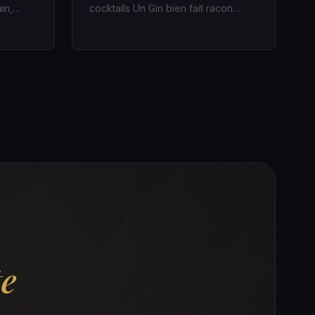
ain,…
cocktails Un Gin bien fait racon…
te