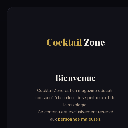
Cocktail
Zone
RECE
Cocktail
Zone
Accueil
/
Recettes
/
Imperial Cocktail
COCKTAIL
Imperial Coc
Bienvenue
Cocktail Zone est un magazine éducatif
consacré à la culture des spiritueux et de
la mixologie.
7 min
Coupe cocktail
★☆☆ Facile
Ce contenu est exclusivement réservé
aux
personnes majeures
.