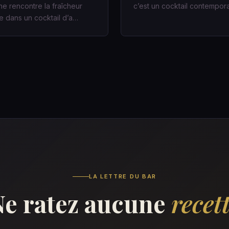
ne rencontre la fraîcheur
c’est un cocktail contempor
 dans un cocktail d’a…
LA LETTRE DU BAR
Ne ratez aucune
recet