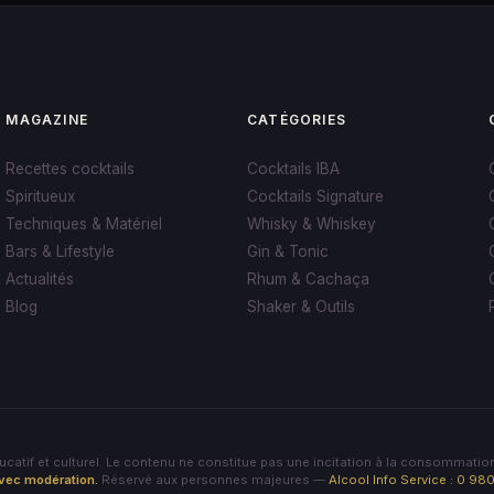
MAGAZINE
CATÉGORIES
Recettes cocktails
Cocktails IBA
Spiritueux
Cocktails Signature
Techniques & Matériel
Whisky & Whiskey
Bars & Lifestyle
Gin & Tonic
Actualités
Rhum & Cachaça
Blog
Shaker & Outils
tif et culturel. Le contenu ne constitue pas une incitation à la consommation
avec modération.
Réservé aux personnes majeures —
Alcool Info Service : 0 9