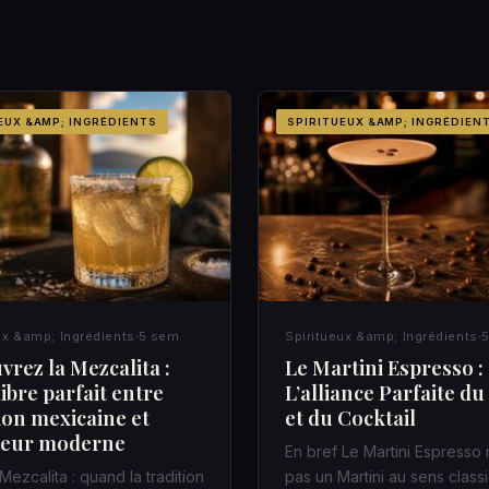
EUX &AMP; INGRÉDIENTS
SPIRITUEUX &AMP; INGRÉDIEN
ux &amp; Ingrédients
5 sem.
Spiritueux &amp; Ingrédients
5
rez la Mezcalita :
Le Martini Espresso :
libre parfait entre
L’alliance Parfaite du
ion mexicaine et
et du Cocktail
heur moderne
En bref Le Martini Espresso 
Mezcalita : quand la tradition
pas un Martini au sens classi