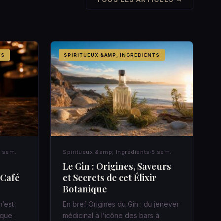
TS
SPIRITUEUX &AMP; INGRÉDIENTS
 sem.
Spiritueux &amp; Ingrédients
5 sem.
Le Gin : Origines, Saveurs
 Café
et Secrets de cet Élixir
Botanique
n’est
En bref Origines du Gin : du jenever
que :
médicinal à l’icône des bars à