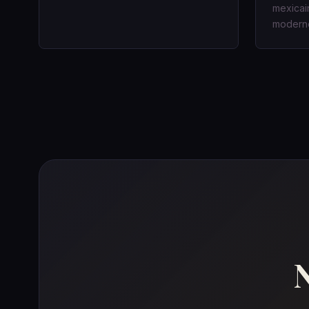
mexicai
moderne