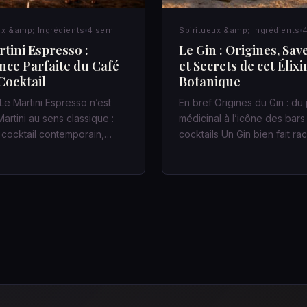
ux &amp; Ingrédients
4 sem.
Spiritueux &amp; Ingrédients
4
tini Espresso :
Le Gin : Origines, Sav
ance Parfaite du Café
et Secrets de cet Élixi
Cocktail
Botanique
Le Martini Espresso n’est
En bref Origines du Gin : du
artini au sens classique :
médicinal à l’icône des bars
n cocktail contemporain,…
cocktails Un Gin bien fait r