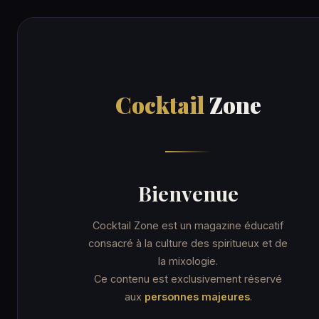
Cocktail
Zone
RECE
Cocktail
Zone
Accueil
/
Recettes
/
Turf Cocktail
ORDINARY DRINK
Turf Cocktai
Bienvenue
Cocktail Zone est un magazine éducatif
consacré à la culture des spiritueux et de
la mixologie.
11 min
Coupe cocktail
★★☆ Intermédiaire
Ce contenu est exclusivement réservé
aux
personnes majeures
.