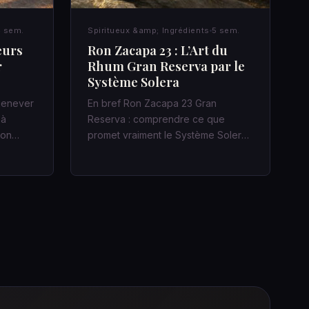
 sem.
Spiritueux &amp; Ingrédients
5 sem.
eurs
Ron Zacapa 23 : L’Art du
r
Rhum Gran Reserva par le
Système Solera
 jenever
En bref Ron Zacapa 23 Gran
 à
Reserva : comprendre ce que
acon…
promet vraiment le Système Solera
Dans un bar…