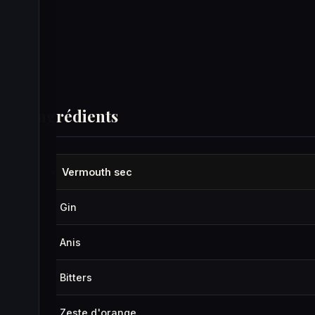
Ingrédients
Vermouth sec
◆
Gin
·
Anis
·
Bitters
·
Zeste d'orange
·