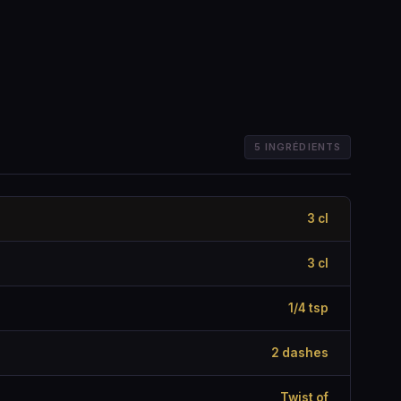
5 INGRÉDIENTS
3 cl
3 cl
1/4 tsp
2 dashes
Twist of