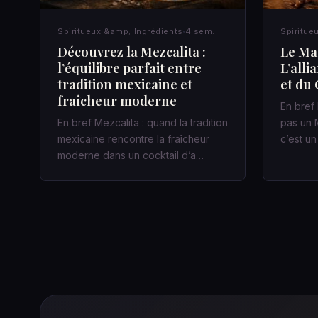
Spiritueux &amp; Ingrédients
4 sem.
Spiritue
Découvrez la Mezcalita :
Le Mar
l’équilibre parfait entre
L’alli
tradition mexicaine et
et du 
fraîcheur moderne
En bref 
En bref Mezcalita : quand la tradition
pas un M
mexicaine rencontre la fraîcheur
c’est u
moderne dans un cocktail d’a…