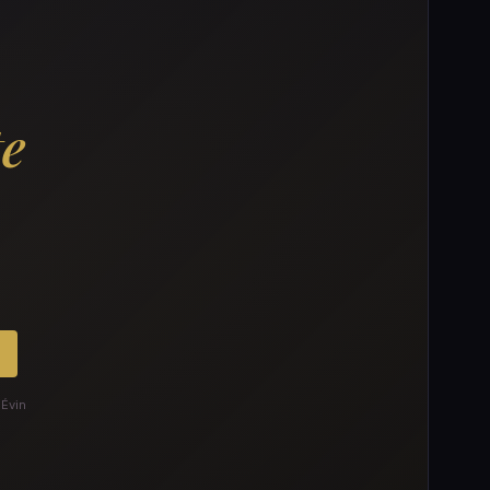
te
 Évin