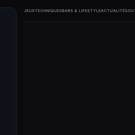
TTES
SPIRITUEUX
TECHNIQUES
BARS & LIFESTYLE
ACTUALITÉS
OU
l