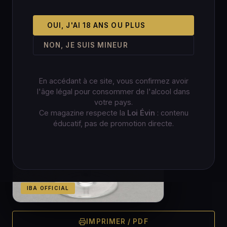
OUI, J'AI 18 ANS OU PLUS
NON, JE SUIS MINEUR
En accédant à ce site, vous confirmez avoir
l'âge légal pour consommer de l'alcool dans
votre pays.
Ce magazine respecte la
Loi Évin
: contenu
éducatif, pas de promotion directe.
IBA OFFICIAL
IMPRIMER / PDF