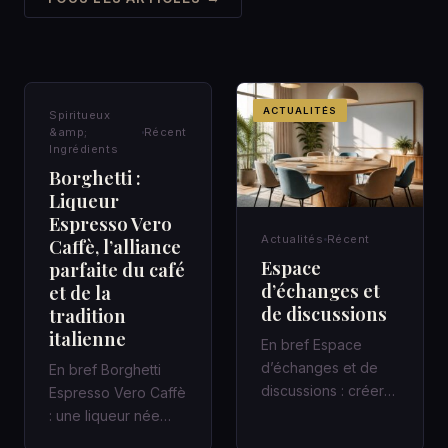
SPIRITUEUX &AMP;
ACTUALITÉS
Spiritueux
INGRÉDIENTS
&amp;
Récent
Ingrédients
Borghetti :
Liqueur
Espresso Vero
Actualités
Récent
Caffè, l’alliance
Espace
parfaite du café
d’échanges et
et de la
de discussions
tradition
italienne
En bref Espace
d’échanges et de
En bref Borghetti
discussions : créer
Espresso Vero Caffè
un cadre qui fait
: une liqueur née
avancer Une
avec le chemin de