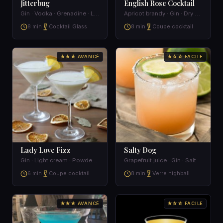
Jitterbug
English Rose Cocktail
Gin · Vodka · Grenadine · Lime juice
Apricot brandy · Gin · Dry Vermouth · Grenadine
8 min
Cocktail Glass
8 min
Coupe cocktail
★★★ AVANCÉ
★☆☆ FACILE
Lady Love Fizz
Salty Dog
Gin · Light cream · Powdered sugar · Lemon
Grapefruit juice · Gin · Salt
6 min
Coupe cocktail
8 min
Verre highball
★★★ AVANCÉ
★☆☆ FACILE