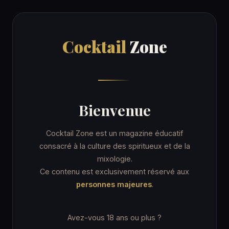
Cocktail
Zone
Cocktail
Zone
Accueil
/
Recettes
/
Martini
COCKTAIL
Bienvenue
Martini
Cocktail Zone est un magazine éducatif
consacré à la culture des spiritueux et de la
mixologie.
7 min
Coupe cocktail
★☆☆ Facile
Ce contenu est exclusivement réservé aux
personnes majeures
.
★ IBA · Unforgettables
Avez-vous 18 ans ou plus ?