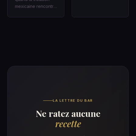
mexicaine rencontre
cocktail
la fraîcheur moderne
contemporain,…
dans un cocktail
d’a…
LA LETTRE DU BAR
Ne ratez aucune
recette