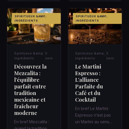
réunion de quarant…
fer italien Une gare,
un c…
SPIRITUEUX &AMP;
SPIRITUEUX &AMP;
INGRÉDIENTS
INGRÉDIENTS
Spiritueux &amp;
5
Spiritueux &amp;
5
Ingrédients
sem.
Ingrédients
sem.
Découvrez la
Le Martini
Mezcalita :
Espresso :
l’équilibre
L’alliance
parfait entre
Parfaite du
tradition
Café et du
mexicaine et
Cocktail
fraîcheur
En bref Le Martini
moderne
Espresso n’est pas
En bref Mezcalita :
un Martini au sens
quand la tradition
classique : c’est un