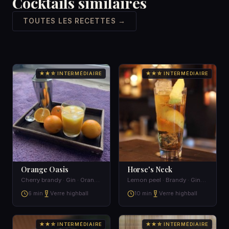
Cocktails similaires
TOUTES LES RECETTES →
★★☆ INTERMÉDIAIRE
★★☆ INTERMÉDIAIRE
Orange Oasis
Horse's Neck
Cherry brandy · Gin · Orange juice · Ginger ale
Lemon peel · Brandy · Ginger ale · Bitters
6 min
Verre highball
10 min
Verre highball
★★☆ INTERMÉDIAIRE
★★☆ INTERMÉDIAIRE