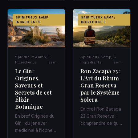
dans un cocktail
d’a…
SPIRITUEUX &AMP;
SPIRITUEUX &AMP;
INGRÉDIENTS
INGRÉDIENTS
Spiritueux &amp;
5
Spiritueux &amp;
5
Ingrédients
sem.
Ingrédients
sem.
Le Gin :
Ron Zacapa 23 :
Origines,
L’Art du Rhum
Saveurs et
Gran Reserva
Secrets de cet
par le Système
Élixir
Solera
Botanique
En bref Ron Zacapa
En bref Origines du
23 Gran Reserva :
Gin : du jenever
comprendre ce que
médicinal à l’icône
promet vraiment le
des bars à cocktails
Système Solera