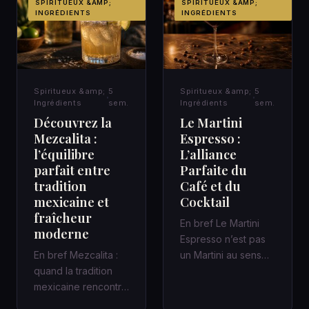
SPIRITUEUX &AMP;
SPIRITUEUX &AMP;
INGRÉDIENTS
INGRÉDIENTS
Spiritueux &amp;
5
Spiritueux &amp;
5
Ingrédients
sem.
Ingrédients
sem.
Découvrez la
Le Martini
Mezcalita :
Espresso :
l’équilibre
L’alliance
parfait entre
Parfaite du
tradition
Café et du
mexicaine et
Cocktail
fraîcheur
En bref Le Martini
moderne
Espresso n’est pas
En bref Mezcalita :
un Martini au sens
quand la tradition
classique : c’est un
mexicaine rencontre
cocktail
la fraîcheur moderne
contemporain,…