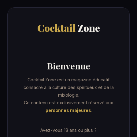
Cocktail
Zone
Cocktail
Zone
Accueil
/
Recettes
/
London Town
ORDINARY DRINK
Bienvenue
London Town
Cocktail Zone est un magazine éducatif
consacré à la culture des spiritueux et de la
mixologie.
7 min
Coupe cocktail
★☆☆ Facile
Ce contenu est exclusivement réservé aux
personnes majeures
.
Avez-vous 18 ans ou plus ?