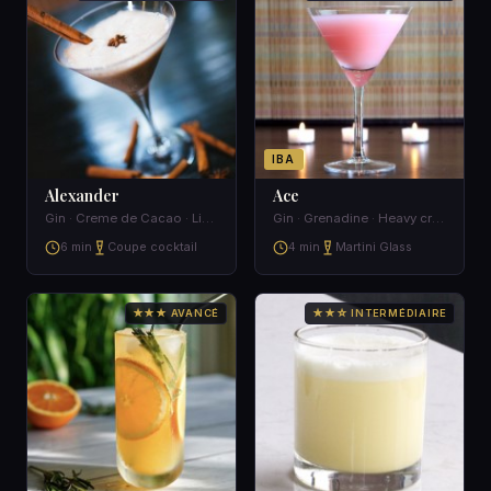
IBA
Alexander
Ace
Gin · Creme de Cacao · Light cream · Nutmeg
Gin · Grenadine · Heavy cream · Milk
6 min
Coupe cocktail
4 min
Martini Glass
★★★ AVANCÉ
★★☆ INTERMÉDIAIRE