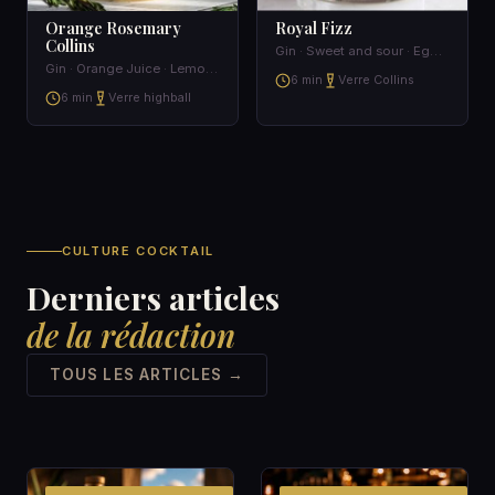
Orange Rosemary
Royal Fizz
Collins
Gin · Sweet and sour · Egg · Coca-Cola
Gin · Orange Juice · Lemon Juice · Rosemary Syrup
6 min
Verre Collins
6 min
Verre highball
CULTURE COCKTAIL
Derniers articles
de la rédaction
TOUS LES ARTICLES →