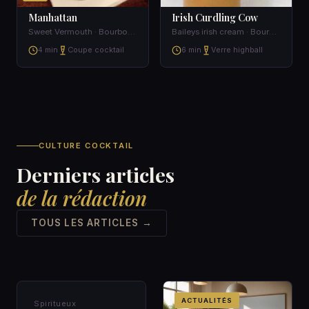
Manhattan
Irish Curdling Cow
Sweet Vermouth · Bourbon · Angostura bitters · Ice
Baileys irish cream · Bourbon · Vodka · Orange juice
4 min
Coupe cocktail
6 min
Verre highball
CULTURE COCKTAIL
Derniers articles
de la rédaction
TOUS LES ARTICLES →
SPIRITUEUX &AMP;
ACTUALITÉS
Spiritueux