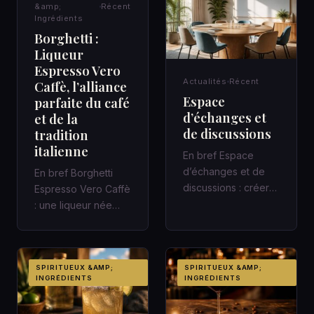
INGRÉDIENTS
&amp;
Récent
Ingrédients
Borghetti :
Liqueur
Espresso Vero
Actualités
Récent
Caffè, l’alliance
Espace
parfaite du café
d’échanges et
et de la
de discussions
tradition
italienne
En bref Espace
d’échanges et de
En bref Borghetti
discussions : créer
Espresso Vero Caffè
un cadre qui fait
: une liqueur née
avancer Une
avec le chemin de
réunion de quarant…
fer italien Une gare,
un c…
SPIRITUEUX &AMP;
SPIRITUEUX &AMP;
INGRÉDIENTS
INGRÉDIENTS