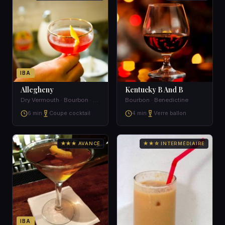
IBA
Allegheny
Kentucky B And B
Dry Vermouth · Bourbon · Blackberry brandy · Lemon juice
Bourbon · Benedictine
6 min
Coupe cocktail
4 min
Verre ballon
★★★ AVANCÉ
★★☆ INTERMÉDIAIRE
IBA