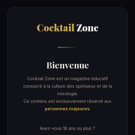
Cocktail
Zone
Cocktail
Zone
Accueil
/
Recettes
/
Kentucky Colonel
ORDINARY DRINK
Bienvenue
Kentucky Colonel
Cocktail Zone est un magazine éducatif
consacré à la culture des spiritueux et de la
mixologie.
7 min
Coupe cocktail
★☆☆ Facile
Ce contenu est exclusivement réservé aux
personnes majeures
.
Avez-vous 18 ans ou plus ?