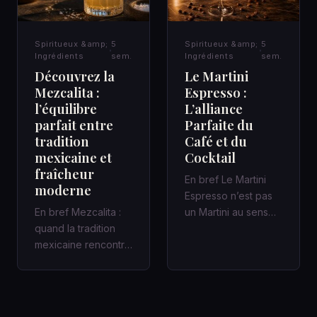
Spiritueux &amp;
5
Spiritueux &amp;
5
Ingrédients
sem.
Ingrédients
sem.
Découvrez la
Le Martini
Mezcalita :
Espresso :
l’équilibre
L’alliance
parfait entre
Parfaite du
tradition
Café et du
mexicaine et
Cocktail
fraîcheur
En bref Le Martini
moderne
Espresso n’est pas
En bref Mezcalita :
un Martini au sens
quand la tradition
classique : c’est un
mexicaine rencontre
cocktail
la fraîcheur moderne
contemporain,…
dans un cocktail
d’a…