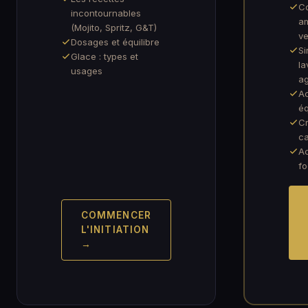
C
incontournables
am
(Mojito, Spritz, G&T)
v
Dosages et équilibre
Si
Glace : types et
la
usages
a
Ac
éq
Cr
ca
Ac
f
COMMENCER
L'INITIATION
→