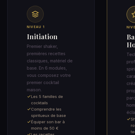
NIVEAU 1
NIV
Initiation
Ba
H
Premier shaker,
premières recettes
Tec
classiques, matériel de
prof
base. En 6 modules,
spir
vous composez votre
cara
premier cocktail
créa
maison.
prop
Les 5 familles de
par
cocktails
hom
Comprendre les
écla
spiritueux de base
Sh
Équiper son bar à
ro
moins de 50 €
te
Les recettes