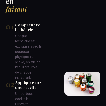
en
faisant
01
Comprendre
la théorie
Chaque
technique est
expliquée avec le
pourquoi :
physique du
shake, chimie de
l'équilibre, rôle
de chaque
ingrédient.
02
Appliquer sur
une recette
Un ou deux
cocktails
illustrent