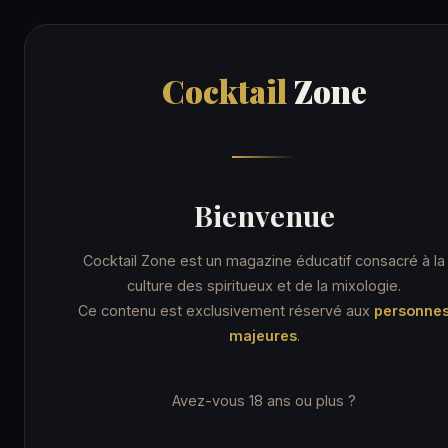
Cocktail
Zone
Cocktail
Zone
Accueil
/
Academy
FORMATION MIXOLOGIE
Bienvenue
Cocktail
Zone
Cocktail Zone est un magazine éducatif consacré à la
Academy
culture des spiritueux et de la mixologie.
Ce contenu est exclusivement réservé aux
personne
majeures
.
De votre premier Gin Tonic aux créations
originales : des parcours structurés, gratuits et
Avez-vous 18 ans ou plus ?
en français, pour maîtriser la mixologie à votre
rythme.